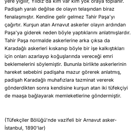
yere yığılır, Yıldız'da kim var kim yok oraya toplanır.
Padişah yaralı değilse de olayın telaşından biraz
fenalaşmıştır. Kendine gelir gelmez Tahir Paşa'yı
çağırtır. Kurşun atan Arnavut askerler olayın ardından
Paşa'ya giderek neden böyle yaptıklarını anlatmışlardır.
Tahir Paşa normalde askerlerine arka çıksa da
Karadağlı askerleri kıskanıp böyle bir işe kalkıştıkları
için onları azarlayıp koğuşlarında vereceği emri
beklemelerini söylemiştir. Bununla birlikte askerlerinin
hareket sebebini padişaha mazur görerek anlatmış,
padişah Karadağlı muhafızlara tazminat vererek
gönderdikten sonra kendisine kurşun atan iki tüfekçiyi
de maaşa bağlayarak memleketlerine göndermiştir.
(Tüfekçiler Bölüğü'nde vazifeli bir Arnavut asker-
İstanbul, 1890'lar)