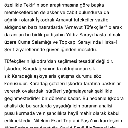
özellikle Tekir'in son araştırmasına göre başka
memleketlerden de asker ve zabit bulundursa da
ağırlıklı olarak İşkodralı Arnavut tüfekçiler vazife
aldığından bazı hatıratlarda "Arnavut Tüfekçiler" olarak
da anılan bu birlik padişahın Yıldız Sarayı başta olmak
üzere Cuma Selamlığı ve Topkapı Sarayı'nda Hırka-i
Şerif ziyaretlerinde güvenliğinden mesuldü.
Tüfekçilerin İşkodra'dan seçilmesi tesadüf değildir.
İşkodra, Karadağ sınırında olduğundan sık
sık Karadağlı eşkıyalarla çatışma durumu söz
konusudur. Karadağ çeteleri İşkodra tarafına baskınlar
vererek ovalardaki sürüleri yağmalayarak şakilikle
geçinmektedirler bir döneme kadar. Bu nedenle İşkodra
ahalisi de bu şartlarda yaşadığı için buranın ahalisi
pusu kurmada ve nişancılıkta hayli mahir olarak kabul
edilmektedir. Nitekim Esad Toptani Paşa'nın kardeşinin
ölümünden mesul tuttuğu Cavid Bey'i öldürmesi için