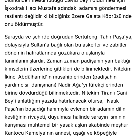
İşkodralı Hacı Mustafa adındaki adamını göndermesi
rastlantı değildir ki bildiğiniz üzere Galata Köprüsü'nde
onu öldürmüştür.
Sarayda ve şehirde doğrudan Sertüfengi Tahir Paşa'ya,
dolayısıyla Sultan'a bağlı olan bu askerler ve zabitler
dönemin hatıratlarında gözükara oluşlarıyla
tanımlanmışlardır. Zaman zaman padişahın yan baktığı
kimselerin üzerlerine gittikleri de bilinmektedir. Nitekim
İkinci Abdülhamid'in musahiplerinden (padişahın
yardımcısı, danışmanı) Nadir Ağa'yı tüfekçilerinden
birine dövdürdüğü bilinmektedir. Nitekim Tiranlı Gani
Bey'i anlattığım yazıda hatırlanacak olursa, Natık
Paşa’nın boşadığı hanımıyla evlenen bir adamın dilini
kestiğinin rivayeti, duyulması halinde sarayın isminin
karışması muhtemel bir yasak aşkın akabinde meşhur
Kantocu Kamelya'nın annesi, uşağı ve köpeğiyle