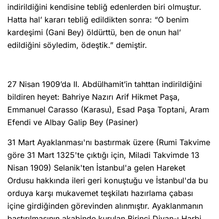
indirildiğini kendisine tebliğ edenlerden biri olmuştur.
Hatta hal’ kararı tebliğ edildikten sonra: “O benim
kardeşimi (Gani Bey) öldürttü, ben de onun hal’
edildiğini söyledim, ödeştik.” demiştir.
27 Nisan 1909’da II. Abdülhamit’in tahttan indirildiğini
bildiren heyet: Bahriye Nazırı Arif Hikmet Paşa,
Emmanuel Carasso (Karasu), Esad Paşa Toptani, Aram
Efendi ve Albay Galip Bey (Pasiner)
31 Mart Ayaklanması'nı bastırmak üzere (Rumi Takvime
göre 31 Mart 1325'te çıktığı için, Miladi Takvimde 13
Nisan 1909) Selanik'ten İstanbul'a gelen Hareket
Ordusu hakkında ileri geri konuştuğu ve İstanbul'da bu
orduya karşı mukavemet teşkilatı hazırlama çabası
içine girdiğinden görevinden alınmıştır. Ayaklanmanın
bastırılmasının akabinde kurulan Birinci Divan-ı Harbi