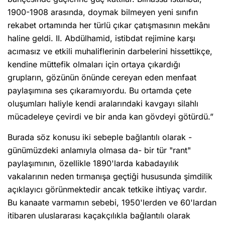
1900-1908 arasında, doymak bilmeyen yeni sınıfın
rekabet ortamında her türlü çıkar çatışmasının mekânı
haline geldi. II. Abdülhamid, istibdat rejimine karşı
acımasız ve etkili muhaliflerinin darbelerini hissettikçe,
kendine müttefik olmaları için ortaya çıkardığı
grupların, gözünün önünde cereyan eden menfaat
paylaşımına ses çıkaramıyordu. Bu ortamda çete
oluşumları haliyle kendi aralarındaki kavgayı silahlı
mücadeleye çevirdi ve bir anda kan gövdeyi götürdü.”
Burada söz konusu iki sebeple bağlantılı olarak -
günümüzdeki anlamıyla olmasa da- bir tür "rant"
paylaşımının, özellikle 1890'larda kabadayılık
vakalarının neden tırmanışa geçtiği hususunda şimdilik
açıklayıcı görünmektedir ancak tetkike ihtiyaç vardır.
Bu kanaate varmamın sebebi, 1950'lerden ve 60'lardan
itibaren uluslararası kaçakçılıkla bağlantılı olarak