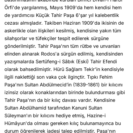
Örfi'de yargılanmış, Mayıs 1909'da hem kendisi hem
de yardımcısı Küçük Tahir Paşa 6'şar yıl kalebentlik
cezası almışladır. Takiben Haziran 1909'da ikisinin de
askerlikle olan ilişkileri kesilmiş, kendisine yakın tüm
silahşorlar ve tüfekçiler tespit edilerek sürgüne
gönderilmiştir. Tahir Paşa'nın tüm rütbe ve unvanları
elinden alınarak Rodos'a sürgün edilmiş, kendisinden
yazışmalarda Sertüfeng-i Sâbık (Eski) Tahir Efendi
olarak bahsedilmiştir. Hürü Sağlam Tekir'in kendisiyle
ilgili naklettiği son vaka çok ilginçtir. Tıpkı Fehim
Paşa'nın Sultan Abdülmecid’in (1839-1861) bir kılıcını
izinsiz olarak konaklarından birinde bulundurması gibi
Tahir Paşa'nın da bir kılıç davası vardır. Kendisine
Sultan Abdülhamid tarafından Kanuni Sultan
Süleyman'ın bir kılıcını hediye etmiş, Hazine-i
Hümâyun'da olması gereken kılıç bulunamayınca bu
durum öğrenilerek iadesi talep edilmiştir. Paşa'nın