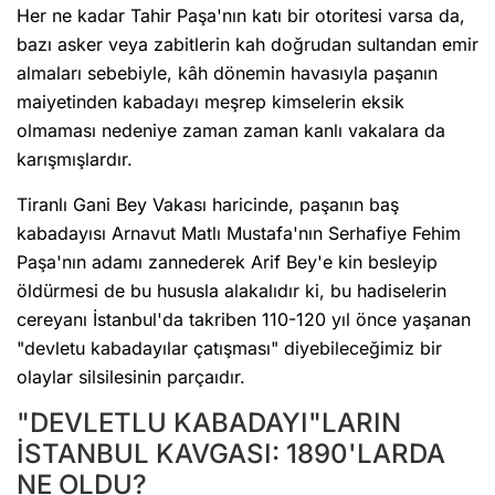
Her ne kadar Tahir Paşa'nın katı bir otoritesi varsa da,
bazı asker veya zabitlerin kah doğrudan sultandan emir
almaları sebebiyle, kâh dönemin havasıyla paşanın
maiyetinden kabadayı meşrep kimselerin eksik
olmaması nedeniye zaman zaman kanlı vakalara da
karışmışlardır.
Tiranlı Gani Bey Vakası haricinde, paşanın baş
kabadayısı Arnavut Matlı Mustafa'nın Serhafiye Fehim
Paşa'nın adamı zannederek Arif Bey'e kin besleyip
öldürmesi de bu hususla alakalıdır ki, bu hadiselerin
cereyanı İstanbul'da takriben 110-120 yıl önce yaşanan
"devletu kabadayılar çatışması" diyebileceğimiz bir
olaylar silsilesinin parçaıdır.
"DEVLETLU KABADAYI"LARIN
İSTANBUL KAVGASI: 1890'LARDA
NE OLDU?