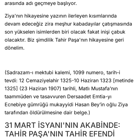
arasında adı geçmeye başlıyor.
Ziya'nın hikayesine yazının ilerleyen kısımlarında
devam edeceğiz zira meşhur kabadayılar çatışmasında
son yükselen isimlerden biri olacak fakat inişi çabuk
olacaktır. Biz şimdilik Tahir Paşa'nın hikayesine geri
dönelim.
(Sadrazam-ı mektubi kalemi, 1099 numero, tarih-i
tevdi: 12 Cemaziyelahir 1325-10 Haziran 1323 [metinde
1325] (23 Haziran 1907) tarihli, Matlı Mustafa’nın
taammüden ve tasavvuren Dersaadet Emtia-yı
Ecnebiye gümrüğü mukayyidi Hasan Bey’in oğlu Ziya
tarafından öldürülmesine dair belge.)
31 MART İSYANI'NIN AKABİNDE:
TAHİR PAŞA'NIN TAHİR EFENDİ