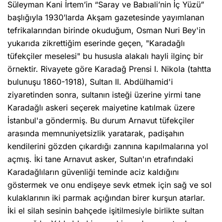
Süleyman Kani İrtem’in “Saray ve Babıali’nin İç Yüzü”
başlığıyla 1930’larda Akşam gazetesinde yayımlanan
tefrikalarından birinde okuduğum, Osman Nuri Bey'in
yukarıda zikrettiğim eserinde geçen, "Karadağlı
tüfekçiler meselesi" bu hususla alakalı hayli ilginç bir
örnektir. Rivayete göre Karadağ Prensi I. Nikola (tahtta
bulunuşu 1860-1918), Sultan II. Abdülhamid'i
ziyaretinden sonra, sultanın isteği üzerine yirmi tane
Karadağlı askeri seçerek maiyetine katılmak üzere
İstanbul'a göndermiş. Bu durum Arnavut tüfekçiler
arasında memnuniyetsizlik yaratarak, padişahın
kendilerini gözden çıkardığı zannına kapılmalarına yol
açmış. İki tane Arnavut asker, Sultan'ın etrafındaki
Karadağlıların güvenliği teminde aciz kaldığını
göstermek ve onu endişeye sevk etmek için sağ ve sol
kulaklarının iki parmak açığından birer kurşun atarlar.
İki el silah sesinin bahçede işitilmesiyle birlikte sultan