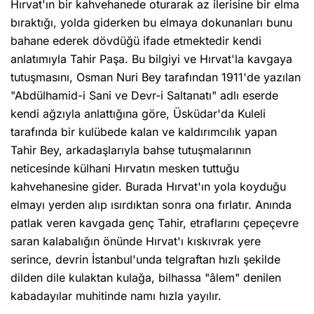
Hırvat'ın bir kahvehanede oturarak az ilerisine bir elma
bıraktığı, yolda giderken bu elmaya dokunanları bunu
bahane ederek dövdüğü ifade etmektedir kendi
anlatımıyla Tahir Paşa. Bu bilgiyi ve Hırvat'la kavgaya
tutuşmasını, Osman Nuri Bey tarafından 1911'de yazılan
"Abdülhamid-i Sani ve Devr-i Saltanatı" adlı eserde
kendi ağzıyla anlattığına göre, Üsküdar'da Kuleli
tarafında bir kulübede kalan ve kaldırımcılık yapan
Tahir Bey, arkadaşlarıyla bahse tutuşmalarının
neticesinde külhani Hırvatın mesken tuttuğu
kahvehanesine gider. Burada Hırvat'ın yola koyduğu
elmayı yerden alıp ısırdıktan sonra ona fırlatır. Anında
patlak veren kavgada genç Tahir, etraflarını çepeçevre
saran kalabalığın önünde Hırvat'ı kıskıvrak yere
serince, devrin İstanbul'unda telgraftan hızlı şekilde
dilden dile kulaktan kulağa, bilhassa "âlem" denilen
kabadayılar muhitinde namı hızla yayılır.