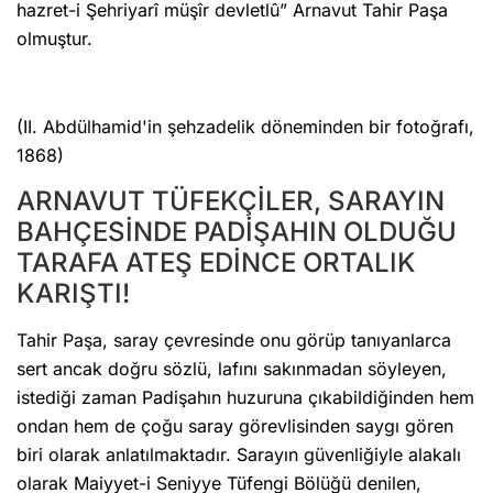
hazret-i Şehriyarî müşîr devletlû” Arnavut Tahir Paşa
olmuştur.
(II. Abdülhamid'in şehzadelik döneminden bir fotoğrafı,
1868)
ARNAVUT TÜFEKÇİLER, SARAYIN
BAHÇESİNDE PADİŞAHIN OLDUĞU
TARAFA ATEŞ EDİNCE ORTALIK
KARIŞTI!
Tahir Paşa, saray çevresinde onu görüp tanıyanlarca
sert ancak doğru sözlü, lafını sakınmadan söyleyen,
istediği zaman Padişahın huzuruna çıkabildiğinden hem
ondan hem de çoğu saray görevlisinden saygı gören
biri olarak anlatılmaktadır. Sarayın güvenliğiyle alakalı
olarak Maiyyet-i Seniyye Tüfengi Bölüğü denilen,