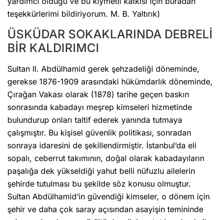
yardımcı olduğu ve bu kıymetli katkısı için buradan
teşekkürlerimi bildiriyorum. M. B. Yaltırık)
ÜSKÜDAR SOKAKLARINDA DEBRELİ
BİR KALDIRIMCI
Sultan II. Abdülhamid gerek şehzadeliği döneminde,
gerekse 1876-1909 arasındaki hükümdarlık döneminde,
Çırağan Vakası olarak (1878) tarihe geçen baskın
sonrasında kabadayı meşrep kimseleri hizmetinde
bulundurup onları taltif ederek yanında tutmaya
çalışmıştır. Bu kişisel güvenlik politikası, sonradan
sonraya idaresini de şekillendirmiştir. İstanbul’da eli
sopalı, ceberrut takımının, doğal olarak kabadayıların
paşalığa dek yükseldiği yahut belli nüfuzlu ailelerin
şehirde tutulması bu şekilde söz konusu olmuştur.
Sultan Abdülhamid’in güvendiği kimseler, o dönem için
şehir ve daha çok saray açısından asayişin temininde