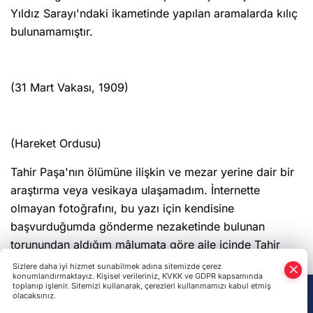
Yıldız Sarayı'ndaki ikametinde yapılan aramalarda kılıç
bulunamamıştır.
(31 Mart Vakası, 1909)
(Hareket Ordusu)
Tahir Paşa'nın ölümüne ilişkin ve mezar yerine dair bir
araştırma veya vesikaya ulaşamadım. İnternette
olmayan fotoğrafını, bu yazı için kendisine
başvurduğumda gönderme nezaketinde bulunan
torunundan aldığım mâlumata göre aile içinde Tahir
Paşa'nın mezarının Yugoslvavya'da olduğu anlatılmış.
Sizlere daha iyi hizmet sunabilmek adına sitemizde çerez
konumlandırmaktayız. Kişisel verileriniz, KVKK ve GDPR kapsamında
Buradan hareketle bir dönem Yugoslavya'da, bugün
toplanıp işlenir. Sitemizi kullanarak, çerezleri kullanmamızı kabul etmiş
olacaksınız.
Kuzey Makedonya'da bulunan, Arnavutluk sınırı
Anasayfa
Haber Ara
Yazarlar