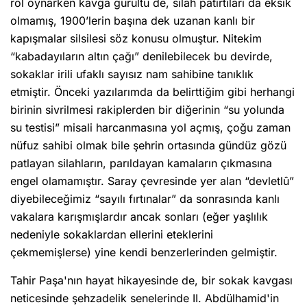
rol oynarken kavga gürültü de, silah patırtıları da eksik
olmamış, 1900’lerin başına dek uzanan kanlı bir
kapışmalar silsilesi söz konusu olmuştur. Nitekim
“kabadayıların altın çağı” denilebilecek bu devirde,
sokaklar irili ufaklı sayısız nam sahibine tanıklık
etmiştir. Önceki yazılarımda da belirttiğim gibi herhangi
birinin sivrilmesi rakiplerden bir diğerinin “su yolunda
su testisi” misali harcanmasına yol açmış, çoğu zaman
nüfuz sahibi olmak bile şehrin ortasında gündüz gözü
patlayan silahların, parıldayan kamaların çıkmasına
engel olamamıştır. Saray çevresinde yer alan “devletlû”
diyebileceğimiz “sayılı fırtınalar” da sonrasında kanlı
vakalara karışmışlardır ancak sonları (eğer yaşlılık
nedeniyle sokaklardan ellerini eteklerini
çekmemişlerse) yine kendi benzerlerinden gelmiştir.
Tahir Paşa'nın hayat hikayesinde de, bir sokak kavgası
neticesinde şehzadelik senelerinde II. Abdülhamid'in