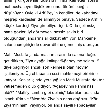
alınmış ki, görenler Mustafa’nın mahkemeden sonra
mahpushaneye düştükten sonra öldürüleceğini
düşünüyor. Öyle ki Arif Bey’in kendileri de kabadayı
meşrep kardeşleri de alınmıyor binaya. Sadece Arif’in
küçük kardeşi Ziya girebiliyor içeri. O da çelimsiz,
hatta gözleri iyi görmeyen, sessiz sakin biri
olduğundan jandarmalar dikkat etmiyor. Mahkeme
salonunun girişinde duvar dibine çömelmiş oturuyor.
Matlı Mustafa jandarmaların arasında salona doğru
getirilirken, Ziya ayağa kalkıp: “Ağabeyime selam…”
diye bağırıyor ancak son kelimesi olan “söyle”
işitilemiyor. Üç el tabanca sesi mahkemeyi birbirine
katıyor. Kanlar içinde yere yığılan Matlı Mustafa doktor
yetişemeden ölüp gidiyor. “Ağabeyinin kanını nasıl
aldı?”, “Matlı’yı zımba gibi delmiş” lakırtıları arasında
İstanbul’da ve “âlem”de Ziya’nın daha doğrusu "Kör
Ziya"nın namı yayılıyor, bir anda sayılı kabadayılar