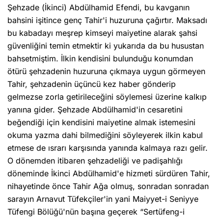
Şehzade (İkinci) Abdülhamid Efendi, bu kavganın
bahsini işitince genç Tahir'i huzuruna çağırtır. Maksadı
bu kabadayı meşrep kimseyi maiyetine alarak şahsi
güvenliğini temin etmektir ki yukarıda da bu husustan
bahsetmiştim. İlkin kendisini bulunduğu konumdan
ötürü şehzadenin huzuruna çıkmaya uygun görmeyen
Tahir, şehzadenin üçüncü kez haber gönderip
gelmezse zorla getirileceğini söylemesi üzerine kalkıp
yanına gider. Şehzade Abdülhamid'in cesaretini
beğendiği için kendisini maiyetine almak istemesini
okuma yazma dahi bilmediğini söyleyerek ilkin kabul
etmese de ısrarı karşısında yanında kalmaya razı gelir.
O dönemden itibaren şehzadeliği ve padişahlığı
döneminde İkinci Abdülhamid'e hizmeti sürdüren Tahir,
nihayetinde önce Tahir Ağa olmuş, sonradan sonradan
sarayın Arnavut Tüfekçiler'in yani Maiyyet-i Seniyye
Tüfengi Bölüğü'nün başına geçerek “Sertüfeng-i