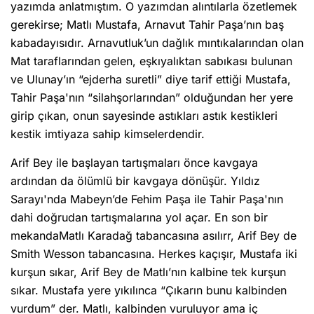
yazımda anlatmıştım. O yazımdan alıntılarla özetlemek
gerekirse; Matlı Mustafa, Arnavut Tahir Paşa’nın baş
kabadayısıdır. Arnavutluk’un dağlık mıntıkalarından olan
Mat taraflarından gelen, eşkıyalıktan sabıkası bulunan
ve Ulunay’ın “ejderha suretli” diye tarif ettiği Mustafa,
Tahir Paşa'nın “silahşorlarından” olduğundan her yere
girip çıkan, onun sayesinde astıkları astık kestikleri
kestik imtiyaza sahip kimselerdendir.
Arif Bey ile başlayan tartışmaları önce kavgaya
ardından da ölümlü bir kavgaya dönüşür. Yıldız
Sarayı'nda Mabeyn’de Fehim Paşa ile Tahir Paşa'nın
dahi doğrudan tartışmalarına yol açar. En son bir
mekandaMatlı Karadağ tabancasına asılırr, Arif Bey de
Smith Wesson tabancasına. Herkes kaçışır, Mustafa iki
kurşun sıkar, Arif Bey de Matlı’nın kalbine tek kurşun
sıkar. Mustafa yere yıkılınca “Çıkarın bunu kalbinden
vurdum” der. Matlı, kalbinden vuruluyor ama iç