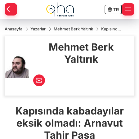
TR
Anasayfa
Yazarlar
Mehmet Berk Yaltırık
Kapısında
kabadayılar
eksik
Mehmet Berk
olmadı:
Arnavut
Tahir Paşa
Yaltırık
Kapısında kabadayılar
eksik olmadı: Arnavut
Tahir Paşa