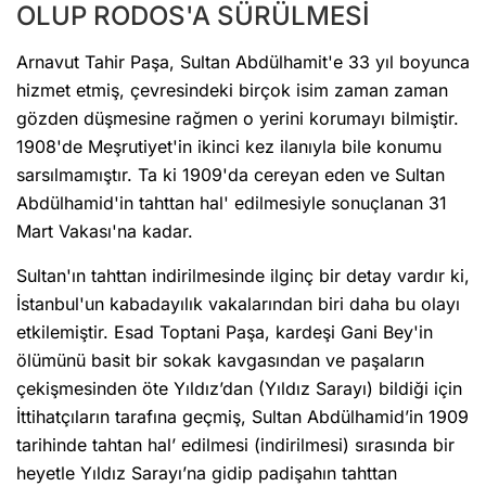
OLUP RODOS'A SÜRÜLMESİ
Arnavut Tahir Paşa, Sultan Abdülhamit'e 33 yıl boyunca
hizmet etmiş, çevresindeki birçok isim zaman zaman
gözden düşmesine rağmen o yerini korumayı bilmiştir.
1908'de Meşrutiyet'in ikinci kez ilanıyla bile konumu
sarsılmamıştır. Ta ki 1909'da cereyan eden ve Sultan
Abdülhamid'in tahttan hal' edilmesiyle sonuçlanan 31
Mart Vakası'na kadar.
Sultan'ın tahttan indirilmesinde ilginç bir detay vardır ki,
İstanbul'un kabadayılık vakalarından biri daha bu olayı
etkilemiştir. Esad Toptani Paşa, kardeşi Gani Bey'in
ölümünü basit bir sokak kavgasından ve paşaların
çekişmesinden öte Yıldız’dan (Yıldız Sarayı) bildiği için
İttihatçıların tarafına geçmiş, Sultan Abdülhamid’in 1909
tarihinde tahtan hal’ edilmesi (indirilmesi) sırasında bir
heyetle Yıldız Sarayı’na gidip padişahın tahttan