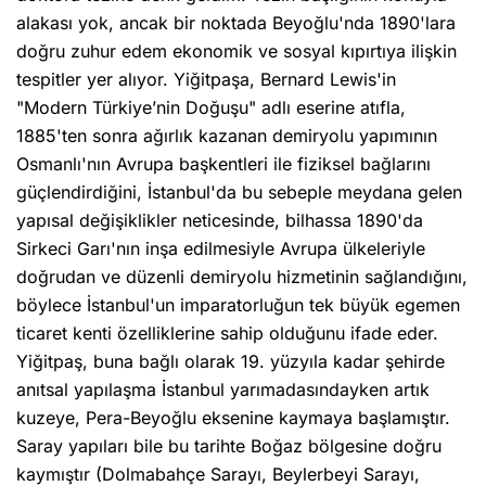
alakası yok, ancak bir noktada Beyoğlu'nda 1890'lara
doğru zuhur edem ekonomik ve sosyal kıpırtıya ilişkin
tespitler yer alıyor. Yiğitpaşa, Bernard Lewis'in
"Modern Türkiye’nin Doğuşu" adlı eserine atıfla,
1885'ten sonra ağırlık kazanan demiryolu yapımının
Osmanlı'nın Avrupa başkentleri ile fiziksel bağlarını
güçlendirdiğini, İstanbul'da bu sebeple meydana gelen
yapısal değişiklikler neticesinde, bilhassa 1890'da
Sirkeci Garı'nın inşa edilmesiyle Avrupa ülkeleriyle
doğrudan ve düzenli demiryolu hizmetinin sağlandığını,
böylece İstanbul'un imparatorluğun tek büyük egemen
ticaret kenti özelliklerine sahip olduğunu ifade eder.
Yiğitpaş, buna bağlı olarak 19. yüzyıla kadar şehirde
anıtsal yapılaşma İstanbul yarımadasındayken artık
kuzeye, Pera-Beyoğlu eksenine kaymaya başlamıştır.
Saray yapıları bile bu tarihte Boğaz bölgesine doğru
kaymıştır (Dolmabahçe Sarayı, Beylerbeyi Sarayı,