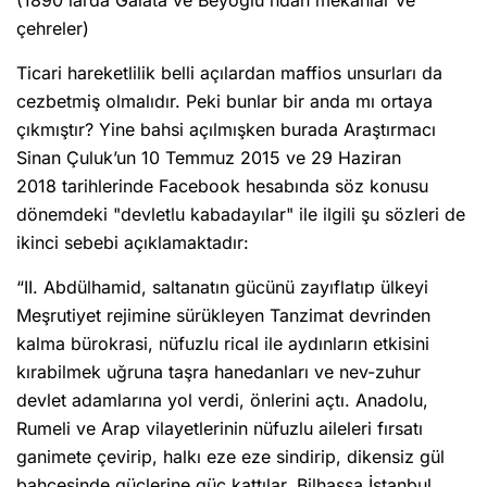
çehreler)
Ticari hareketlilik belli açılardan maffios unsurları da
cezbetmiş olmalıdır. Peki bunlar bir anda mı ortaya
çıkmıştır? Yine bahsi açılmışken burada Araştırmacı
Sinan Çuluk’un 10 Temmuz 2015 ve 29 Haziran
2018 tarihlerinde Facebook hesabında söz konusu
dönemdeki "devletlu kabadayılar" ile ilgili şu sözleri de
ikinci sebebi açıklamaktadır:
“II. Abdülhamid, saltanatın gücünü zayıflatıp ülkeyi
Meşrutiyet rejimine sürükleyen Tanzimat devrinden
kalma bürokrasi, nüfuzlu rical ile aydınların etkisini
kırabilmek uğruna taşra hanedanları ve nev-zuhur
devlet adamlarına yol verdi, önlerini açtı. Anadolu,
Rumeli ve Arap vilayetlerinin nüfuzlu aileleri fırsatı
ganimete çevirip, halkı eze eze sindirip, dikensiz gül
bahçesinde güçlerine güç kattılar. Bilhassa İstanbul,