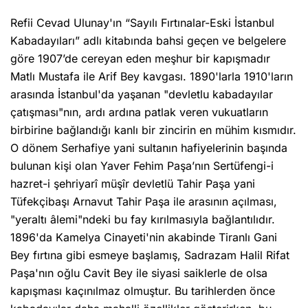
Refii Cevad Ulunay'ın “Sayılı Fırtınalar-Eski İstanbul
Kabadayıları” adlı kitabında bahsi geçen ve belgelere
göre 1907’de cereyan eden meşhur bir kapışmadır
Matlı Mustafa ile Arif Bey kavgası. 1890'larla 1910'ların
arasında İstanbul'da yaşanan "devletlu kabadayılar
çatışması"nın, ardı ardına patlak veren vukuatların
birbirine bağlandığı kanlı bir zincirin en mühim kısmıdır.
O dönem Serhafiye yani sultanın hafiyelerinin başında
bulunan kişi olan Yaver Fehim Paşa’nın Sertüfengi-i
hazret-i şehriyarî müşîr devletlü Tahir Paşa yani
Tüfekçibaşı Arnavut Tahir Paşa ile arasının açılması,
"yeraltı âlemi"ndeki bu fay kırılmasıyla bağlantılıdır.
1896'da Kamelya Cinayeti'nin akabinde Tiranlı Gani
Bey fırtına gibi esmeye başlamış, Sadrazam Halil Rifat
Paşa'nın oğlu Cavit Bey ile siyasi saiklerle de olsa
kapışması kaçınılmaz olmuştur. Bu tarihlerden önce