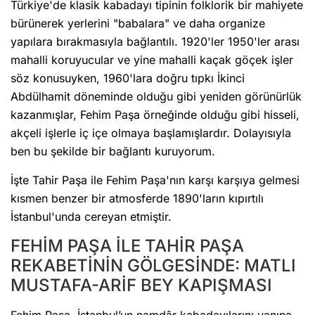
Türkiye'de klasik kabadayı tipinin folklorik bir mahiyete
bürünerek yerlerini "babalara" ve daha organize
yapılara bırakmasıyla bağlantılı. 1920'ler 1950'ler arası
mahalli koruyucular ve yine mahalli kaçak göçek işler
söz konusuyken, 1960'lara doğru tıpkı İkinci
Abdülhamit döneminde olduğu gibi yeniden görünürlük
kazanmışlar, Fehim Paşa örneğinde olduğu gibi hisseli,
akçeli işlerle iç içe olmaya başlamışlardır. Dolayısıyla
ben bu şekilde bir bağlantı kuruyorum.
İşte Tahir Paşa ile Fehim Paşa'nın karşı karşıya gelmesi
kısmen benzer bir atmosferde 1890'ların kıpırtılı
İstanbul'unda cereyan etmiştir.
FEHİM PAŞA İLE TAHİR PAŞA
REKABETİNİN GÖLGESİNDE: MATLI
MUSTAFA-ARİF BEY KAPIŞMASI
Fehim Paşa, İstanbul’un namdâr kabadayılarını yanına