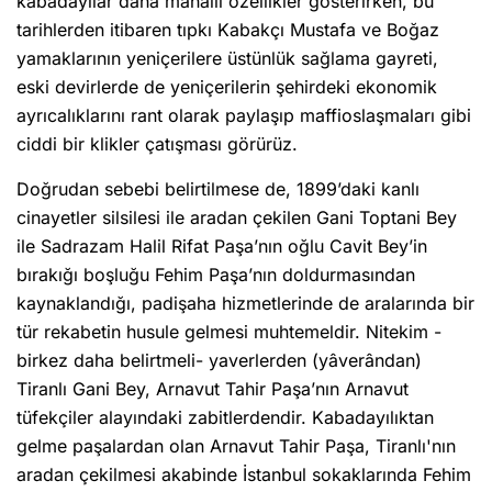
kabadayılar daha mahalli özellikler gösterirken, bu
tarihlerden itibaren tıpkı Kabakçı Mustafa ve Boğaz
yamaklarının yeniçerilere üstünlük sağlama gayreti,
eski devirlerde de yeniçerilerin şehirdeki ekonomik
ayrıcalıklarını rant olarak paylaşıp maffioslaşmaları gibi
ciddi bir klikler çatışması görürüz.
Doğrudan sebebi belirtilmese de, 1899’daki kanlı
cinayetler silsilesi ile aradan çekilen Gani Toptani Bey
ile Sadrazam Halil Rifat Paşa’nın oğlu Cavit Bey’in
bırakığı boşluğu Fehim Paşa’nın doldurmasından
kaynaklandığı, padişaha hizmetlerinde de aralarında bir
tür rekabetin husule gelmesi muhtemeldir. Nitekim -
birkez daha belirtmeli- yaverlerden (yâverândan)
Tiranlı Gani Bey, Arnavut Tahir Paşa’nın Arnavut
tüfekçiler alayındaki zabitlerdendir. Kabadayılıktan
gelme paşalardan olan Arnavut Tahir Paşa, Tiranlı'nın
aradan çekilmesi akabinde İstanbul sokaklarında Fehim