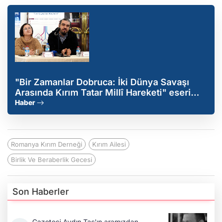
"Bir Zamanlar Dobruca: İki Dünya Savaşı
Arasında Kırım Tatar Millî Hareketi" eseri
ASBÜ'de tanıtıldı
Haber
Romanya Kırım Derneği
Kırım Ailesi
Birlik Ve Beraberlik Gecesi
Son Haberler
Gazeteci Aydın Taş'ın aramızdan