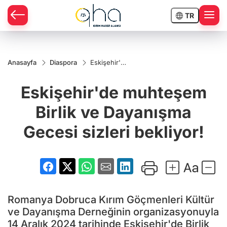
TR
Anasayfa
Diaspora
Eskişehir'de
muhteşem
Birlik ve
Eskişehir'de muhteşem
Dayanışma
Gecesi
sizleri
Birlik ve Dayanışma
bekliyor!
Gecesi sizleri bekliyor!
Romanya Dobruca Kırım Göçmenleri Kültür
ve Dayanışma Derneğinin organizasyonuyla
14 Aralık 2024 tarihinde Eskişehir'de Birlik