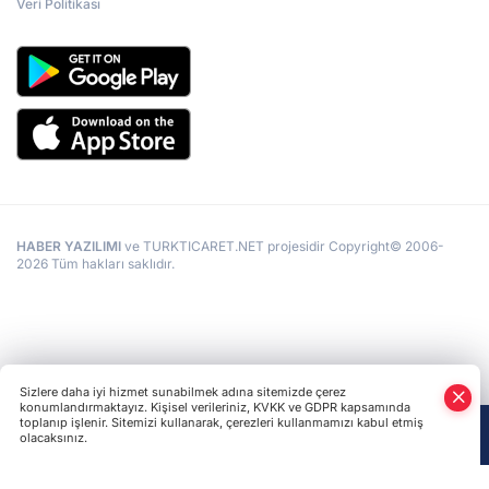
Veri Politikası
HABER YAZILIMI
ve TURKTICARET.NET projesidir Copyright© 2006-
2026 Tüm hakları saklıdır.
Sizlere daha iyi hizmet sunabilmek adına sitemizde çerez
konumlandırmaktayız. Kişisel verileriniz, KVKK ve GDPR kapsamında
toplanıp işlenir. Sitemizi kullanarak, çerezleri kullanmamızı kabul etmiş
olacaksınız.
Anasayfa
Haber Ara
Yazarlar