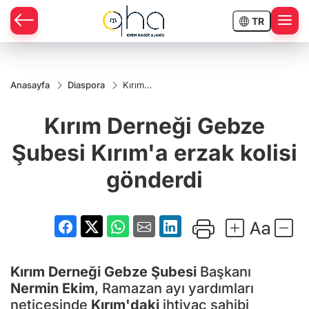
TR
Anasayfa
Diaspora
Kırım
Derneği
Gebze
Kırım Derneği Gebze
Şubesi
Kırım'a
erzak
Şubesi Kırım'a erzak kolisi
kolisi
gönderdi
gönderdi
Kırım
Derneği Gebze Şubesi
Başkanı
Nermin Ekim
, Ramazan ayı yardımları
neticesinde
Kırım'daki
ihtiyaç sahibi