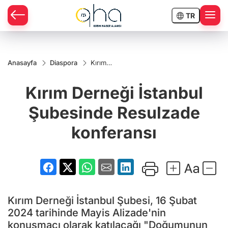
TR
Anasayfa
Diaspora
Kırım
Derneği
İstanbul
Kırım Derneği İstanbul
Şubesinde
Resulzade
konferansı
Şubesinde Resulzade
konferansı
Kırım Derneği İstanbul Şubesi, 16 Şubat
2024 tarihinde Mayis Alizade'nin
konuşmacı olarak katılacağı "Doğumunun