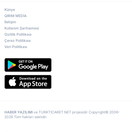
Künye
QIRIM MEDİA
İletişim
Kullanım Şartnamesi
Gizlilik Politikası
Çerez Politikası
Veri Politikası
HABER YAZILIMI
ve TURKTICARET.NET projesidir Copyright© 2006-
2026 Tüm hakları saklıdır.