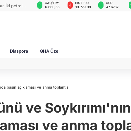
GAU/TRY
BIST 100
USD
EUR
rımlar
6.660,55
13.779,39
47,6787
55,1254
Diaspora
QHA Özel
ında basın açıklaması ve anma toplantısı
ünü ve Soykırımı'nın 
laması ve anma topla