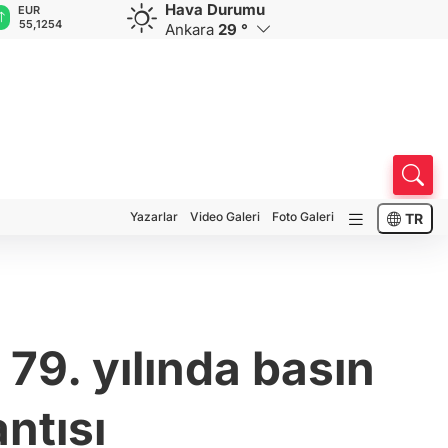
Hava Durumu
GBP
CHF
CAD
RUB
A
64,3468
59,0083
34,1883
0,5822
1
Ankara
29 °
Yazarlar
Video Galeri
Foto Galeri
TR
79. yılında basın
ntısı