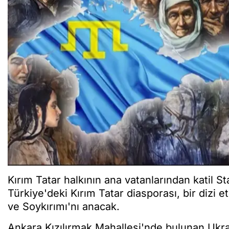
Kırım Tatar halkının ana vatanlarından katil St
Türkiye'deki Kırım Tatar diasporası, bir dizi et
ve Soykırımı'nı anacak.
Ankara Kızılırmak Mahallesi'nde bulunan Ukr