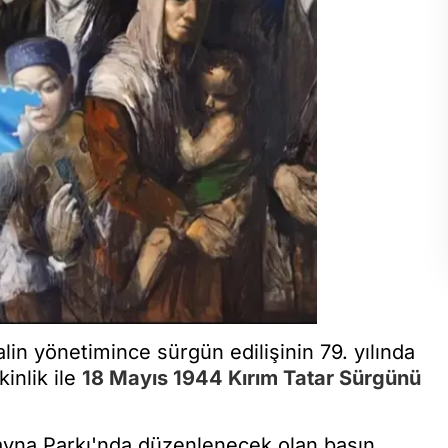
alin yönetimince sürgün edilişinin 79. yılında
kinlik ile
18 Mayıs 1944 Kırım Tatar Sürgünü
ayna Parkı'nda düzenlenecek olan basın