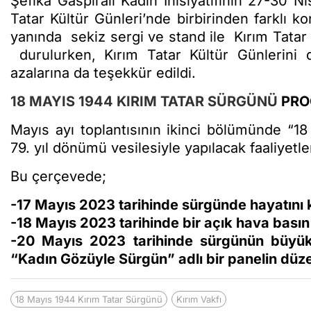
Şefika Gaspıralı Kadın İnisiyatifinin 27-30 N
Tatar Kültür Günleri’nde birbirinden farklı k
yanında sekiz sergi ve stand ile Kırım Tatar 
durulurken, Kırım Tatar Kültür Günlerini dü
azalarına da teşekkür edildi.
18 MAYIS 1944 KIRIM TATAR SÜRGÜNÜ
PRO
Mayıs ayı toplantısının ikinci bölümünde “
79. yıl dönümü vesilesiyle yapılacak faaliyet
Bu çerçevede;
-17 Mayıs 2023 tarihinde sürgünde hayatını k
-18 Mayıs 2023 tarihinde bir açık hava basın 
-20 Mayıs 2023 tarihinde sürgünün büyük a
“Kadın Gözüyle Sürgün” adlı bir panelin dü
18 Mayıs 1944 Kırım Tatar Sürgünü
Kırım Vakfı