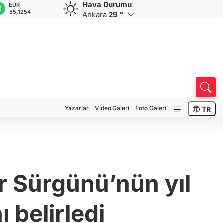
Hava Durumu
GBP
CHF
CAD
RUB
64,3468
59,0083
34,1883
0,5822
Ankara
29 °
Yazarlar
Video Galeri
Foto Galeri
TR
ar Sürgünü’nün yıl
 belirledi