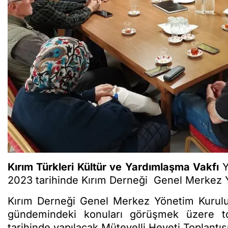
Kırım Türkleri Kültür ve Yardımlaşma Vakfı
Y
2023 tarihinde Kırım Derneği Genel Merkez Yön
Kırım Derneği Genel Merkez Yönetim Kurulu i
gündemindeki konuları görüşmek üzere 
tarihinde yapılacak Mütevelli Heyeti Toplant