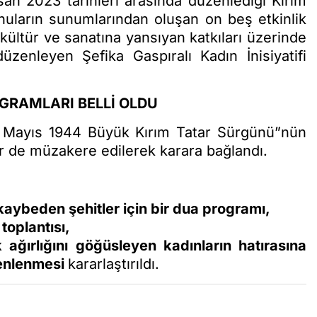
isan 2023 tarihleri arasında düzenlediği Kırım
onuların sunumlarından oluşan on beş etkinlik
kültür ve sanatına yansıyan katkıları üzerinde
zenleyen Şefika Gaspıralı Kadın İnisiyatifi
GRAMLARI BELLİ OLDU
18 Mayıs 1944 Büyük Kırım Tatar Sürgünü”nün
ler de müzakere edilerek karara bağlandı.
aybeden şehitler için bir dua programı,
toplantısı,
ğırlığını göğüsleyen kadınların hatırasına
zenlenmesi
kararlaştırıldı.