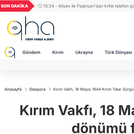
U
GEL
TND
BGN
VND
SON DAKİKA
15:27 - İşgalciler K
1849
18,2677
16,3788
27,9743
0,0018
Rusya'dan gelen tren
Gündem
Kırım
Ukrayna
Türk Dünyası
Anasayfa
Diaspora
Kırım Vakfı, 18 Mayıs 1944 Kırım Tatar Sürgü
Kırım Vakfı, 18 M
dönümü fa