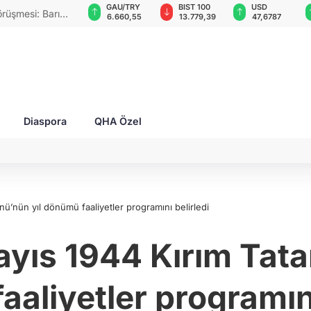
GAU/TRY
BIST 100
USD
EUR
ırım'da tren seferlerini durdurdu:
6.660,55
13.779,39
47,6787
55,1254
ler Kerç'te durmaya devam edecek!
Diaspora
QHA Özel
nü’nün yıl dönümü faaliyetler programını belirledi
ayıs 1944 Kırım Tat
aliyetler programını