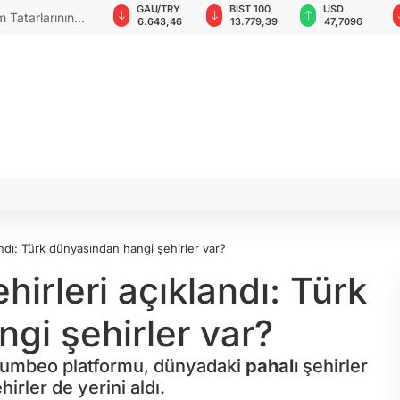
GAU/TRY
BIST 100
USD
EUR
yi ziyaret
6.643,46
13.779,39
47,7096
55,1282
andı: Türk dünyasından hangi şehirler var?
irleri açıklandı: Türk
gi şehirler var?
 Numbeo platformu, dünyadaki
pahalı
şehirler
irler de yerini aldı.