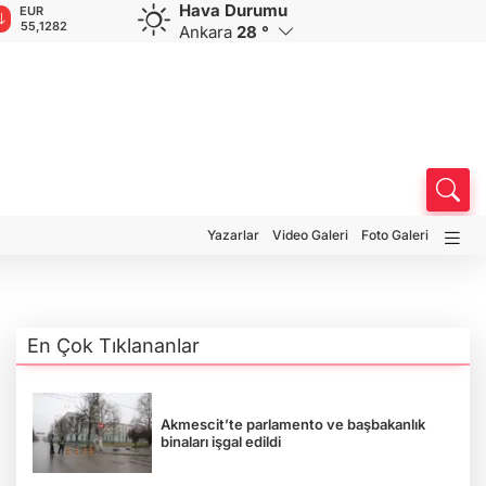
Hava Durumu
GBP
CHF
CAD
RUB
A
64,3683
58,9371
34,1637
0,5824
1
Ankara
28 °
Yazarlar
Video Galeri
Foto Galeri
En Çok Tıklananlar
Akmescit’te parlamento ve başbakanlık
binaları işgal edildi