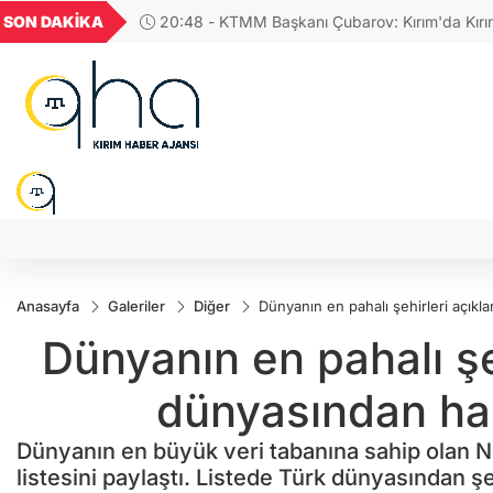
GEL
TND
BGN
VND
SON DAKİKA
17:38 - Avusturya Şansölyesi Stocker, Türkiye’
86
18,2795
16,2887
27,9743
0,0018
edecek
Anasayfa
Galeriler
Diğer
Dünyanın en pahalı şehirleri açıkl
Dünyanın en pahalı şeh
dünyasından han
Dünyanın en büyük veri tabanına sahip olan
listesini paylaştı. Listede Türk dünyasından şeh