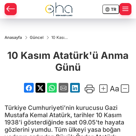
TR
Anasayfa
Güncel
10 Kasım
Atatürk'ü
Anma
10 Kasım Atatürk'ü Anma
Günü
Günü
Türkiye Cumhuriyeti’nin kurucusu Gazi
Mustafa Kemal Atatürk, tarihler 10 Kasım
1938'i gösterdiğinde saat 09.05'te hayata
gözlerini yumdu. Tüm ülkeyi yasa boğan