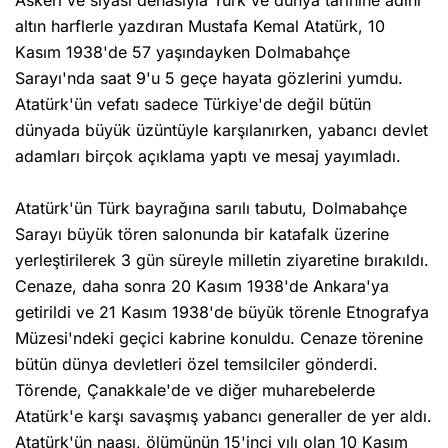
Askeri ve siyasi dehasıyla Türk ve dünya tarihine adını
altın harflerle yazdıran Mustafa Kemal Atatürk, 10
Kasım 1938'de 57 yaşındayken Dolmabahçe
Sarayı'nda saat 9'u 5 geçe hayata gözlerini yumdu.
Atatürk'ün vefatı sadece Türkiye'de değil bütün
dünyada büyük üzüntüyle karşılanırken, yabancı devlet
adamları birçok açıklama yaptı ve mesaj yayımladı.
Atatürk'ün Türk bayrağına sarılı tabutu, Dolmabahçe
Sarayı büyük tören salonunda bir katafalk üzerine
yerleştirilerek 3 gün süreyle milletin ziyaretine bırakıldı.
Cenaze, daha sonra 20 Kasım 1938'de Ankara'ya
getirildi ve 21 Kasım 1938'de büyük törenle Etnografya
Müzesi'ndeki geçici kabrine konuldu. Cenaze törenine
bütün dünya devletleri özel temsilciler gönderdi.
Törende, Çanakkale'de ve diğer muharebelerde
Atatürk'e karşı savaşmış yabancı generaller de yer aldı.
Atatürk'ün naaşı, ölümünün 15'inci yılı olan 10 Kasım