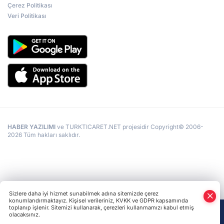
Çerez Politikası
Veri Politikası
HABER YAZILIMI
ve TURKTICARET.NET projesidir Copyright© 2006-
2026 Tüm hakları saklıdır.
Sizlere daha iyi hizmet sunabilmek adına sitemizde çerez
konumlandırmaktayız. Kişisel verileriniz, KVKK ve GDPR kapsamında
toplanıp işlenir. Sitemizi kullanarak, çerezleri kullanmamızı kabul etmiş
olacaksınız.
Anasayfa
Haber Ara
Yazarlar