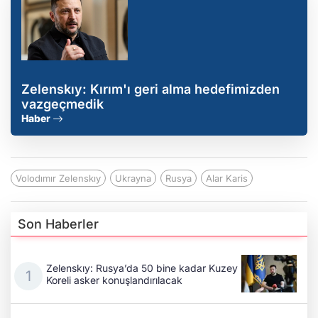
Zelenskıy: Kırım'ı geri alma hedefimizden
vazgeçmedik
Haber
Volodımır Zelenskıy
Ukrayna
Rusya
Alar Karis
Son Haberler
Zelenskıy: Rusya’da 50 bine kadar Kuzey
Koreli asker konuşlandırılacak