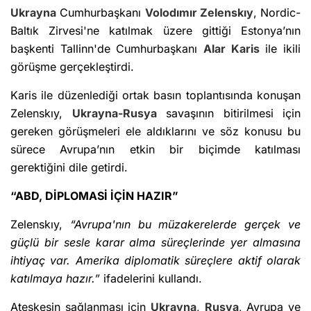
Ukrayna
Cumhurbaşkanı
Volodımır Zelenskıy
, Nordic-
Baltık Zirvesi'ne katılmak üzere gittiği Estonya’nın
başkenti Tallinn'de Cumhurbaşkanı
Alar Karis
ile ikili
görüşme gerçekleştirdi.
Karis ile düzenlediği ortak basın toplantısında konuşan
Zelenskıy,
Ukrayna-Rusya
savaşının bitirilmesi için
gereken görüşmeleri ele aldıklarını ve söz konusu bu
sürece Avrupa’nın etkin bir biçimde katılması
gerektiğini dile getirdi.
“ABD, DİPLOMASİ İÇİN HAZIR”
Zelenskıy,
“Avrupa'nın bu müzakerelerde gerçek ve
güçlü bir sesle karar alma süreçlerinde yer almasına
ihtiyaç var. Amerika diplomatik süreçlere aktif olarak
katılmaya hazır.”
ifadelerini kullandı.
Ateşkesin sağlanması için
Ukrayna
,
Rusya
, Avrupa ve