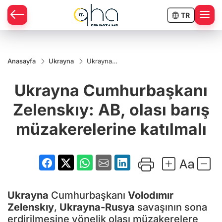
TR
Anasayfa
Ukrayna
Ukrayna
Cumhurbaşkanı
Zelenskıy: AB,
Ukrayna Cumhurbaşkanı
olası barış
müzakerelerine
katılmalı
Zelenskıy: AB, olası barış
müzakerelerine katılmalı
Ukrayna
Cumhurbaşkanı
Volodımır
Zelenskıy
,
Ukrayna-Rusya
savaşının sona
erdirilmesine yönelik olası müzakerelere