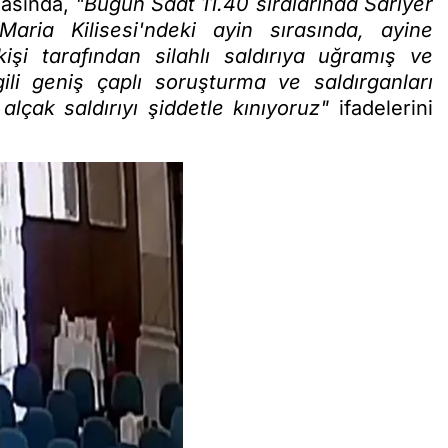
masında,
"Bugün Saat 11.40 sıralarında Sarıyer
ria Kilisesi'ndeki ayin sırasında, ayine
işi tarafından silahlı saldırıya uğramış ve
ili geniş çaplı soruşturma ve saldırganları
 alçak saldırıyı şiddetle kınıyoruz"
ifadelerini