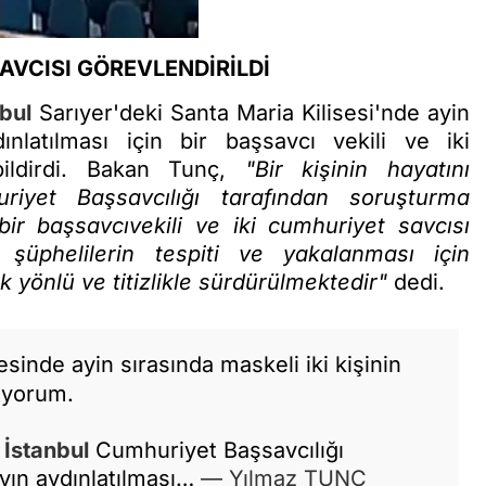
SAVCISI GÖREVLENDİRİLDİ
nbul
Sarıyer'deki Santa Maria Kilisesi'nde ayin
ınlatılması için bir başsavcı vekili ve iki
 bildirdi. Bakan Tunç,
"Bir kişinin hayatını
iyet Başsavcılığı tarafından soruşturma
 bir başsavcıvekili ve iki cumhuriyet savcısı
en şüphelilerin tespiti ve yakalanması için
yönlü ve titizlikle sürdürülmektedir"
dedi.
esinde ayin sırasında maskeli iki kişinin
nıyorum.
i
İstanbul
Cumhuriyet Başsavcılığı
yın aydınlatılması…
— Yılmaz TUNÇ