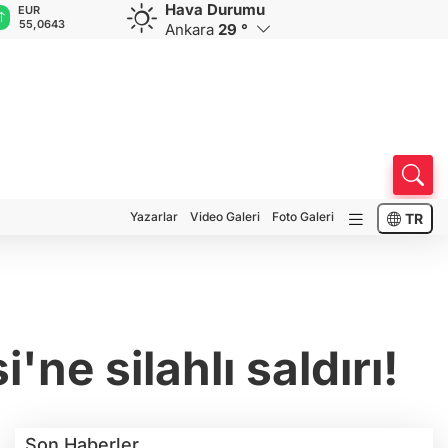
Hava Durumu
GBP
CHF
CAD
RUB
A
64,2088
58,8584
33,9615
0,5811
1
Ankara
29 °
Yazarlar
Video Galeri
Foto Galeri
TR
'ne silahlı saldırı!
Son Haberler