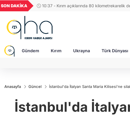
GEL
TND
BGN
VND
SON DAKİKA
10:46 - Macron: Rusya, saldırganlığının bedelin
57
18,2002
16,2491
28,0626
0,0018
Gündem
Kırım
Ukrayna
Türk Dünyası
Anasayfa
Güncel
İstanbul'da İtalyan Santa Maria Kilisesi'ne silah
İstanbul'da İtalyan