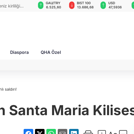
GAU/TRY
BIST 100
USD
EUR
i ödemeli!
6.525,60
13.686,68
47,5936
55,0643
Diaspora
QHA Özel
lı saldırı!
 Santa Maria Kilisesi