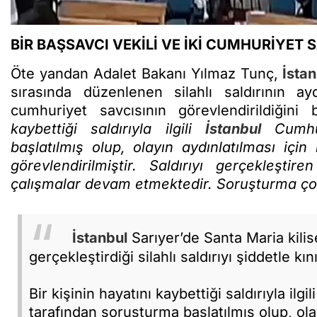
BİR BAŞSAVCI VEKİLİ VE İKİ CUMHURİYET 
Öte yandan Adalet Bakanı Yılmaz Tunç,
İsta
sırasında düzenlenen silahlı saldırının ayd
cumhuriyet savcısının görevlendirildiğini
kaybettiği saldırıyla ilgili
İstanbul
Cumhur
başlatılmış olup, olayın aydınlatılması için
görevlendirilmiştir. Saldırıyı gerçekleştir
çalışmalar devam etmektedir. Soruşturma çok 
İstanbul
Sarıyer’de Santa Maria kilis
gerçekleştirdiği silahlı saldırıyı şiddetle kı
Bir kişinin hayatını kaybettiği saldırıyla ilgil
tarafından soruşturma başlatılmış olup, ola