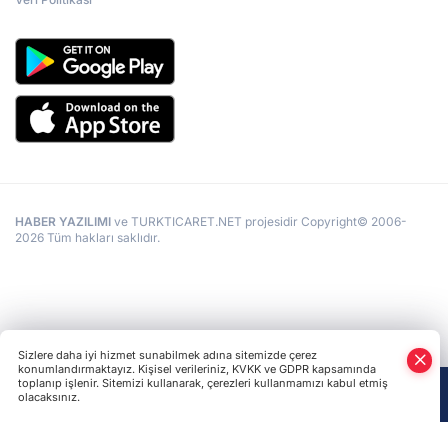
HABER YAZILIMI
ve TURKTICARET.NET projesidir Copyright© 2006-
2026 Tüm hakları saklıdır.
Sizlere daha iyi hizmet sunabilmek adına sitemizde çerez
konumlandırmaktayız. Kişisel verileriniz, KVKK ve GDPR kapsamında
toplanıp işlenir. Sitemizi kullanarak, çerezleri kullanmamızı kabul etmiş
olacaksınız.
Anasayfa
Haber Ara
Yazarlar