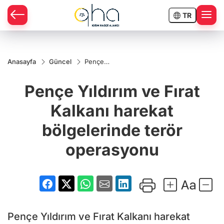
TR
Anasayfa
Güncel
Pençe
Yıldırım ve
Fırat Kalkanı
Pençe Yıldırım ve Fırat
harekat
bölgelerinde
terör
Kalkanı harekat
operasyonu
bölgelerinde terör
operasyonu
Pençe Yıldırım ve Fırat Kalkanı harekat