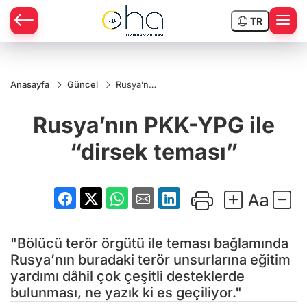
TR
Anasayfa
Güncel
Rusya’nın
PKK-YPG
ile
Rusya’nın PKK-YPG ile
“dirsek
teması”
“dirsek teması”
"Bölücü terör örgütü ile teması bağlamında
Rusya’nın buradaki terör unsurlarına eğitim
yardımı dâhil çok çeşitli desteklerde
bulunması, ne yazık ki es geçiliyor."