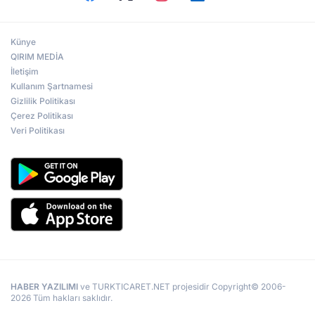
Künye
QIRIM MEDİA
İletişim
Kullanım Şartnamesi
Gizlilik Politikası
Çerez Politikası
Veri Politikası
HABER YAZILIMI
ve TURKTICARET.NET projesidir Copyright© 2006-
2026 Tüm hakları saklıdır.