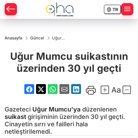
TR
Anasayfa
Güncel
Uğur
Mumcu
suikastının
Uğur Mumcu suikastının
üzerinden
30 yıl
geçti
üzerinden 30 yıl geçti
Gazeteci
Uğur Mumcu'ya
düzenlenen
suikast
girişiminin üzerinden 30 yıl geçti.
Cinayetin sırrı ve failleri hala
netleştirilemedi.