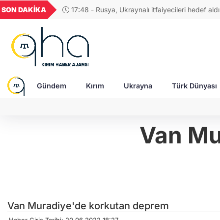
TND
BGN
VND
GAU/TRY
SON DAKİKA
17:48 - Rusya, Ukraynalı itfaiyecileri hedef aldı:
677
16,3788
27,9743
0,0018
6.660,55
Gündem
Kırım
Ukrayna
Türk Dünyası
Van Mu
Van Muradiye'de korkutan deprem