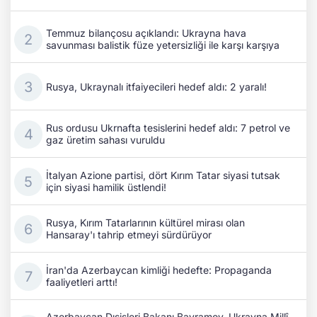
Temmuz bilançosu açıklandı: Ukrayna hava
savunması balistik füze yetersizliği ile karşı karşıya
Rusya, Ukraynalı itfaiyecileri hedef aldı: 2 yaralı!
Rus ordusu Ukrnafta tesislerini hedef aldı: 7 petrol ve
gaz üretim sahası vuruldu
İtalyan Azione partisi, dört Kırım Tatar siyasi tutsak
için siyasi hamilik üstlendi!
Rusya, Kırım Tatarlarının kültürel mirası olan
Hansaray'ı tahrip etmeyi sürdürüyor
İran'da Azerbaycan kimliği hedefte: Propaganda
faaliyetleri arttı!
Azerbaycan Dışişleri Bakanı Bayramov, Ukrayna Millî