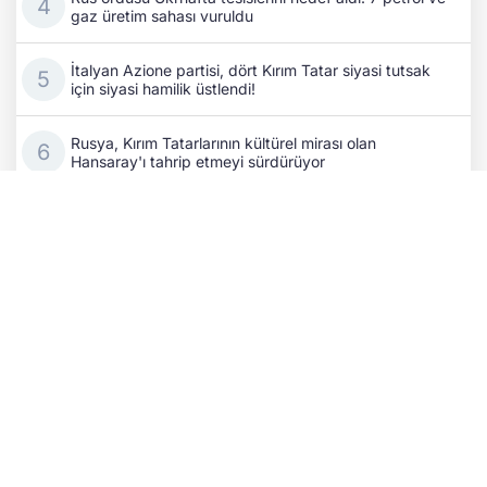
gaz üretim sahası vuruldu
İtalyan Azione partisi, dört Kırım Tatar siyasi tutsak
için siyasi hamilik üstlendi!
Rusya, Kırım Tatarlarının kültürel mirası olan
Hansaray'ı tahrip etmeyi sürdürüyor
İran'da Azerbaycan kimliği hedefte: Propaganda
faaliyetleri arttı!
Azerbaycan Dışişleri Bakanı Bayramov, Ukrayna Millî
Güvenlik ve Savunma Konseyi Sekreteri ile bir araya
geldi
Rus işgalciler Ukraynalılara ait 34 binden fazla konutu
gasp etti