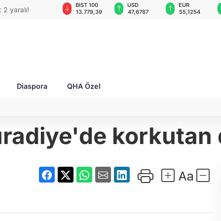
BIST 100
USD
EUR
GBP
 2 yaralı!
13.779,39
47,6787
55,1254
64,3468
Diaspora
QHA Özel
radiye'de korkutan