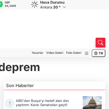
Hava Durumu
CHF
CAD
RUB
AED
A
59,0083
34,1883
0,5822
12,9805
3
Ankara
30 °
Yazarlar
Video Galeri
Foto Galeri
TR
 deprem
Son Haberler
ABD'den Rusya'yı hedef alan dev
yaptırım: Karar Senatodan geçti!