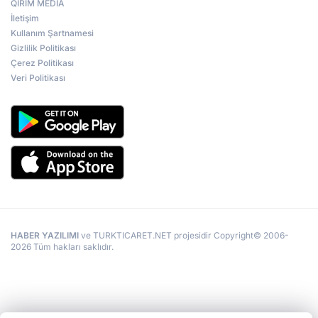
QIRIM MEDİA
İletişim
Kullanım Şartnamesi
Gizlilik Politikası
Çerez Politikası
Veri Politikası
HABER YAZILIMI
ve TURKTICARET.NET projesidir Copyright© 2006-
2026 Tüm hakları saklıdır.