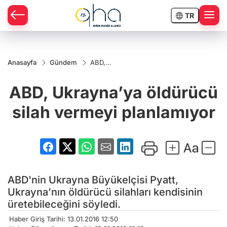
TR
Anasayfa
Gündem
ABD,
Ukrayna’ya
öldürücü
ABD, Ukrayna’ya öldürücü
silah
vermeyi
planlamıyor
silah vermeyi planlamıyor
ABD'nin Ukrayna Büyükelçisi Pyatt,
Ukrayna’nın öldürücü silahları kendisinin
üretebileceğini söyledi.
Haber Giriş Tarihi: 13.01.2016 12:50