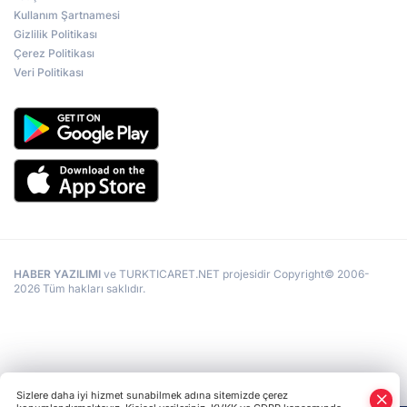
Kullanım Şartnamesi
Gizlilik Politikası
Çerez Politikası
Veri Politikası
HABER YAZILIMI
ve TURKTICARET.NET projesidir Copyright© 2006-
2026 Tüm hakları saklıdır.
Sizlere daha iyi hizmet sunabilmek adına sitemizde çerez