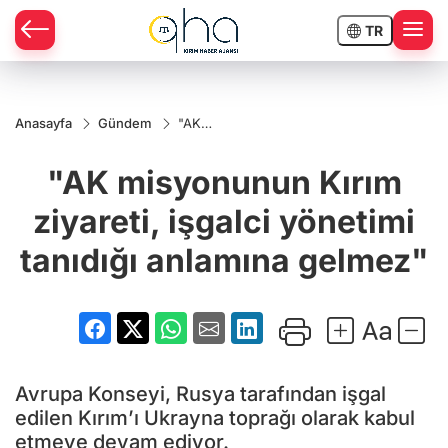
TR
Anasayfa
Gündem
"AK
misyonunun
Kırım
"AK misyonunun Kırım
ziyareti,
işgalci
yönetimi
ziyareti, işgalci yönetimi
tanıdığı
anlamına
tanıdığı anlamına gelmez"
gelmez"
Avrupa Konseyi, Rusya tarafından işgal
edilen Kırım’ı Ukrayna toprağı olarak kabul
etmeye devam ediyor.