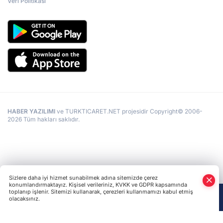
Veri Politikası
HABER YAZILIMI
ve TURKTICARET.NET projesidir Copyright© 2006-
2026 Tüm hakları saklıdır.
Sizlere daha iyi hizmet sunabilmek adına sitemizde çerez
konumlandırmaktayız. Kişisel verileriniz, KVKK ve GDPR kapsamında
toplanıp işlenir. Sitemizi kullanarak, çerezleri kullanmamızı kabul etmiş
olacaksınız.
Anasayfa
Haber Ara
Yazarlar