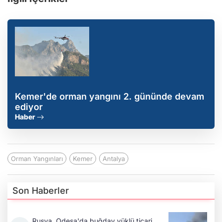
Kemer'de orman yangını 2. gününde devam
ediyor
Haber
Orman Yangınları
Kemer
Antalya
Son Haberler
Rusya, Odesa'da buğday yüklü ticari