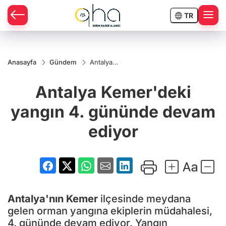
TR
Anasayfa
Gündem
Antalya
Kemer'deki
yangın 4.
Antalya Kemer'deki
gününde
devam
ediyor
yangın 4. gününde devam
ediyor
Antalya'nın
Kemer
ilçesinde meydana
gelen orman yangına ekiplerin müdahalesi,
4. gününde devam ediyor. Yangın