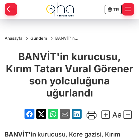
TR
Anasayfa
Gündem
BANVİT'in
kurucusu,
Kırım Tatarı
BANVİT'in kurucusu,
Vural
Görener
son
Kırım Tatarı Vural Görener
yolculuğuna
uğurlandı
son yolculuğuna
uğurlandı
BANVİT'in
kurucusu, Kore gazisi, Kırım