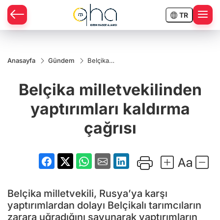
TR
Anasayfa
Gündem
Belçika
milletvekilinden
yaptırımları
Belçika milletvekilinden
kaldırma çağrısı
yaptırımları kaldırma
çağrısı
Belçika milletvekili, Rusya’ya karşı
yaptırımlardan dolayı Belçikalı tarımcıların
zarara uğradığını savunarak yaptırımların