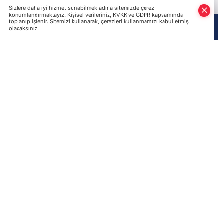
istiyor. Biz bu rakamı kaldıramayız”.
Prisyajnük, lisans ücreti konusunun
Ukrayna Hükümetinin ilgili kararla
düzenleneceğini kaydetti.
Lilya Calilova- İlyas Ali
QHA
Son Haberler
Birleşik Krallık Savunma Bakanı: Müttefikler kış öncesi
Ukrayna'nın hava savunmasını güçlendirmeli
Rus ordusu Sumı'yı hedef aldı: En az 5 yaralı!
KTMM Başkanı Çubarov: Kırım'da Kırım Tatarlarının
evlerine yeni baskınlar düzenlendi!
Avusturya Şansölyesi Stocker, Türkiye’yi ziyaret