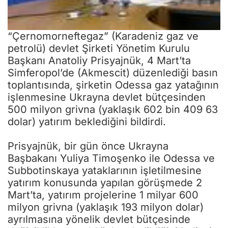
“Çernomorneftegaz” (Karadeniz gaz ve
petrolü) devlet Şirketi Yönetim Kurulu
Başkanı Anatoliy Prisyajnük, 4 Mart’ta
Simferopol’de (Akmescit) düzenlediği basın
toplantısında, şirketin Odessa gaz yatağının
Sizlere daha iyi hizmet sunabilmek adına sitemizde çerez
konumlandırmaktayız. Kişisel verileriniz, KVKK ve GDPR kapsamında
işlenmesine Ukrayna devlet bütçesinden
toplanıp işlenir. Sitemizi kullanarak, çerezleri kullanmamızı kabul etmiş
olacaksınız.
500 milyon grivna (yaklaşık 602 bin 409 63
Anasayfa
Haber Ara
Yazarlar
dolar) yatırım beklediğini bildirdi.
Prisyajnük, bir gün önce Ukrayna
Başbakanı Yuliya Timoşenko ile Odessa ve
Subbotinskaya yataklarının işletilmesine
yatırım konusunda yapılan görüşmede 2
Mart’ta, yatırım projelerine 1 milyar 600
milyon grivna (yaklaşık 193 milyon dolar)
ayrılmasına yönelik devlet bütçesinde