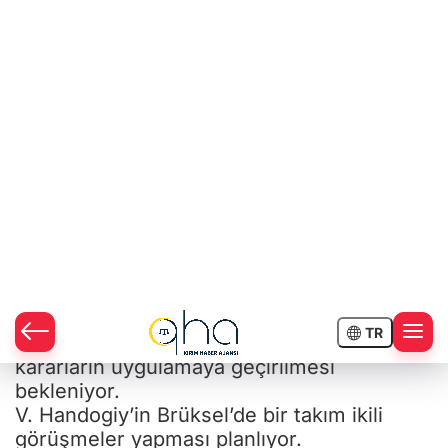
Bugün (5 Mart) Brüksel’de, NATO’ya üye
olan ülkelerin Dışişleri Bakanları arasında
gayrı resmi Ukrayna- NATO komisyon
toplantısı yapılacak.
Ukrayna heyetinin başkanlığını Ukrayna
Dışişleri Bakan Vekili Vladimir Handogiy
yapacak.
Görüşmede Ukrayna’nın NATO’ya
entegrasyonu ile ilgili konuların
görüşülmesi ve 2008 yılında Bükreş’te
yapılan NATO zirvesi ile Brüksel’de yapılan
NATO’ya üye olan ülkelerin Dışişleri
Bakanlarının görüşmesinde Ukrayna’nın
NATO’ya entegrasyonu ile ilgili alınan
kararların uygulamaya geçirilmesi
bekleniyor.
V. Handogiy’in Brüksel’de bir takım ikili
görüşmeler yapması planlıyor.