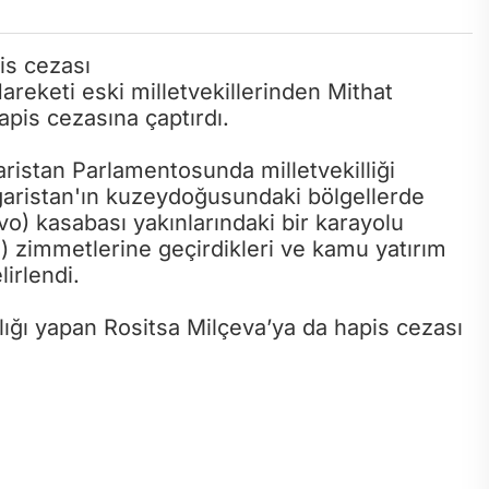
eketi eski milletvekillerinden Mithat
hapis cezasına çaptırdı.
istan Parlamentosunda milletvekilliği
garistan'ın kuzeydoğusundaki bölgellerde
vo) kasabası yakınlarındaki bir karayolu
o) zimmetlerine geçirdikleri ve kamu yatırım
lirlendi.
ığı yapan Rositsa Milçeva’ya da hapis cezası