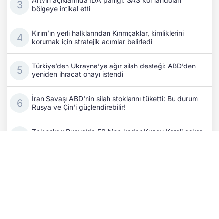
Artvin açıklarında İDA paniği: SAS komandoları
bölgeye intikal etti
Kırım’ın yerli halklarından Kırımçaklar, kimliklerini
korumak için stratejik adımlar belirledi
Türkiye’den Ukrayna’ya ağır silah desteği: ABD’den
yeniden ihracat onayı istendi
İran Savaşı ABD'nin silah stoklarını tüketti: Bu durum
Rusya ve Çin'i güçlendirebilir!
Zelenskıy: Rusya’da 50 bine kadar Kuzey Koreli asker
konuşlandırılacak
Rus ordusu Donetsk'i vurdu: 3 ölü, 6 yaralı!
Gazeteci Aydın Taş'ın aramızdan ayrılışının üzerinden
beş yıl geçti