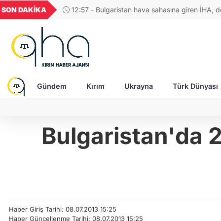
UYU
GEL
TND
BGN
SON DAKİKA
11:48 - Ukrayna, Karadeniz'de Rus
1,1849
18,2677
16,3788
27,9743
vurdu
Gündem
Kırım
Ukrayna
Türk Dünyası
Bulgaristan'da 2
Haber Giriş Tarihi: 08.07.2013 15:25
Haber Güncellenme Tarihi: 08.07.2013 15:25