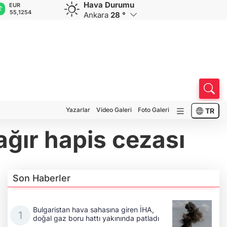
Hava Durumu
GBP
CHF
CAD
RUB
1254
64,3468
59,0083
34,1883
0,5822
Ankara
28 °
Yazarlar
Video Galeri
Foto Galeri
TR
ağır hapis cezası
Son Haberler
Bulgaristan hava sahasına giren İHA,
doğal gaz boru hattı yakınında patladı