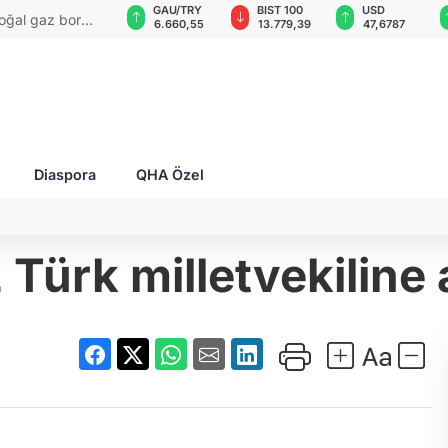
VND
GAU/TRY
BIST 100
USD
EUR
ya'ya ait ait 3 gemiyi daha
0,0018
6.660,55
13.779,39
47,6787
55,
Diaspora
QHA Özel
 Türk milletvekiline 