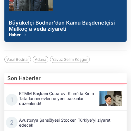
Büyükelçi Bodnar'dan Kamu Başdenetçisi
Malkoç'a veda ziyareti
Haber
Vasıl Bodnar
Adana
Yavuz Selim Köşger
Son Haberler
KTMM Başkanı Çubarov: Kırım'da Kırım
Tatarlarının evlerine yeni baskınlar
düzenlendi!
Avusturya Şansölyesi Stocker, Türkiye’yi ziyaret
edecek