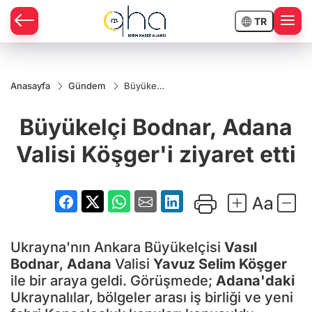
TR
Anasayfa
Gündem
Büyükelçi
Bodnar,
Adana
Büyükelçi Bodnar, Adana
Valisi
Köşger'i
ziyaret
Valisi Köşger'i ziyaret etti
etti
Ukrayna'nın Ankara Büyükelçisi
Vasıl
Bodnar
,
Adana
Valisi
Yavuz Selim Köşger
ile bir araya geldi. Görüşmede;
Adana'daki
Ukraynalılar, bölgeler arası iş birliği ve yeni