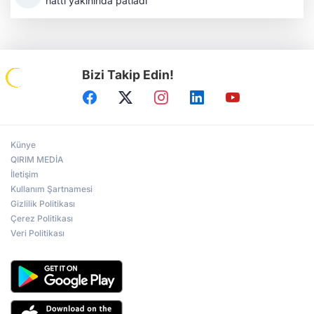
hattı yakınında patladı
Bizi Takip Edin!
Künye
QIRIM MEDİA
İletişim
Kullanım Şartnamesi
Gizlilik Politikası
Çerez Politikası
Veri Politikası