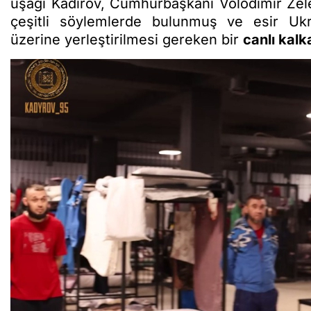
uşağı Kadirov, Cumhurbaşkanı Volodımır Zele
çeşitli söylemlerde bulunmuş ve esir Ukr
üzerine yerleştirilmesi gereken bir
canlı kal