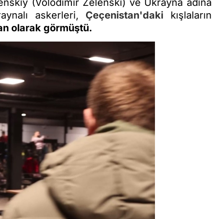
nskıy (Volodimir Zelenski) ve Ukrayna adına
aynalı askerleri,
Çeçenistan'daki
kışlaların
kan olarak görmüştü.