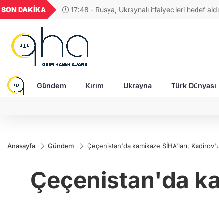
GEL
TND
BGN
VND
SON DAKİKA
17:48 - Rusya, Ukraynalı itfaiyecileri hedef aldı:
52
18,2373
16,2379
27,9743
0,0018
Gündem
Kırım
Ukrayna
Türk Dünyası
Anasayfa
Gündem
Çeçenistan'da kamikaze SİHA'ları, Kadirov'un
Çeçenistan'da kam