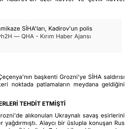
mikaze SİHA'ları, Kadirov'un polis
vh2H
— QHA - Kırım Haber Ajansı
Çeçenya'nın başkenti Grozni'ye SİHA saldırısı
keri noktada patlamaların meydana geldiğini
ERLERİ TEHDİT ETMİŞTİ
rozni'de alıkonulan Ukraynalı savaş esirlerini
r yağdırmıştı. Alaycı bir üslupla konuşan Rus