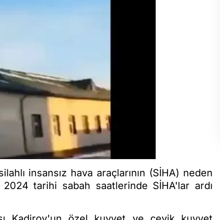
lahlı insansız hava araçlarının (SİHA) neden
2024 tarihi sabah saatlerinde SİHA'lar ardı
sı Kadirov'un özel kuvvet ve çevik kuvvet