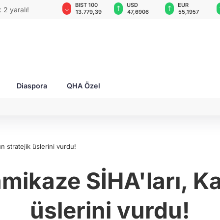
GAU/TRY
BIST 100
USD
EUR
 2 yaralı!
6.650,42
13.779,39
47,6906
55,1957
Diaspora
QHA Özel
 stratejik üslerini vurdu!
ikaze SİHA'ları, Ka
üslerini vurdu!