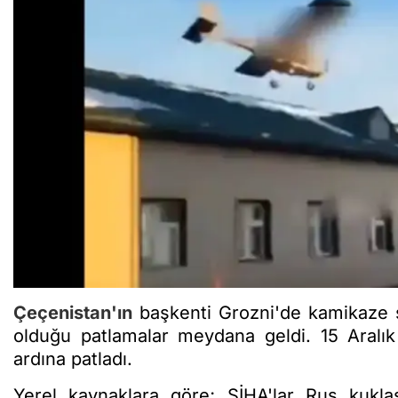
Çeçenistan'ın
başkenti Grozni'de kamikaze si
olduğu patlamalar meydana geldi. 15 Aralık 
ardına patladı.
Yerel kaynaklara göre; SİHA'lar Rus kukla