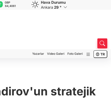
Hava Durumu
GBP
CHF
CAD
RUB
A
64,4061
59,0596
34,2187
0,5822
1
Ankara
29 °
Yazarlar
Video Galeri
Foto Galeri
TR
dirov'un stratejik