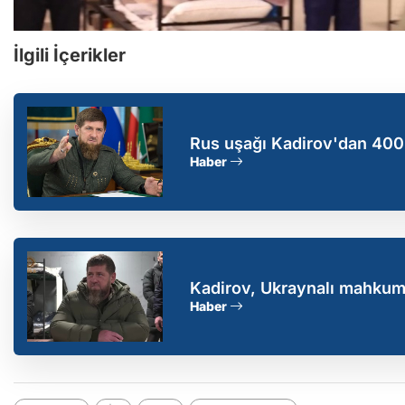
İlgili İçerikler
Rus uşağı Kadirov'dan 400 
Haber
Kadirov, Ukraynalı mahkumla
kullanmakla tehdit etti
Haber