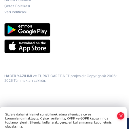
Çerez Politikası
Veri Politikası
HABER YAZILIMI
ve TURKTICARET.NET projesidir Copyright© 2006-
2026 Tüm hakları saklıdır.
Sizlere daha iyi hizmet sunabilmek adına sitemizde çerez
konumlandırmaktayız. Kişisel verileriniz, KVKK ve GDPR kapsamında
toplanıp işlenir. Sitemizi kullanarak, çerezleri kullanmamızı kabul etmiş
olacaksınız.