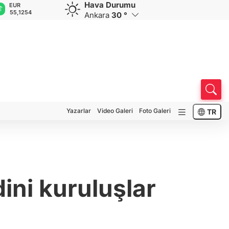
Hava Durumu
GBP
CHF
CAD
RUB
64,3468
59,0083
34,1883
0,5822
Ankara
30 °
Yazarlar
Video Galeri
Foto Galeri
TR
ini kuruluşlar