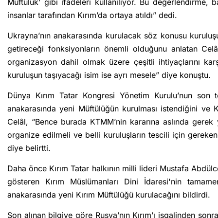
Müftülük’ gibi ifadeleri kullanılıyor. Bu değerlendirme,
insanlar tarafından Kırım’da ortaya atıldı” dedi.
Ukrayna’nın anakarasında kurulacak söz konusu kuruluşu
getireceği fonksiyonların önemli olduğunu anlatan Cel
organizasyon dahil olmak üzere çeşitli ihtiyaçlarını kar
kuruluşun taşıyacağı isim ise ayrı mesele” diye konuştu.
Dünya Kırım Tatar Kongresi Yönetim Kurulu’nun son top
anakarasında yeni Müftülüğün kurulması istendiğini ve
Celâl, “Bence burada KTMM’nin kararına aslında gerek yok
organize edilmeli ve belli kuruluşların tescili için gereken
diye belirtti.
Daha önce Kırım Tatar halkının milli lideri Mustafa Abdülce
gösteren Kırım Müslümanları Dini İdaresi'nin tamamen
anakarasında yeni Kırım Müftülüğü kurulacağını bildirdi.
Son alınan bilgiye göre Rusya’nın Kırım’ı işgalinden sonra