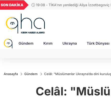
U
GEL
TND
BGN
VND
SON DAKİKA
17:42 - BM Güvenlik Konseyi, Rusya'daki Ukra
849
18,2677
16,3788
27,9743
0,0018
esirleri ve sivillerin durumunu görüşecek
Gündem
Kırım
Ukrayna
Türk Dünyası
Anasayfa
Gündem
Celâl: "Müslümanlar Ukrayna’da dini kuruluşl
Celâl: "Müslü