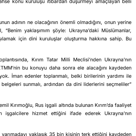
 bahse konu kuruluşu itibardan düşürmeyi amaçlayan belli
nun adının ne olacağının önemli olmadığını, onun yerine
âl, “Benim yaklaşımım şöyle: Ukrayna’daki Müslümanlar,
şılamak için dini kuruluşlar oluşturma hakkına sahip. Bu
lantısında, Kırım Tatar Milli Meclisi’nden Ukrayna’nın
 KTMM’nin bu konuyu daha sonra ele alacağını kaydeden
. İman edenler toplanmalı, belki birilerinin yardımı ile
 belgeleri sunmalı, ardından da dini liderlerini seçmeliler”
mil Kırımoğlu, Rus işgali altında bulunan Kırım’da faaliyet
 işgalcilere hizmet ettiğini ifade ederek Ukrayna’nın
 yarımadayı yaklaşık 35 bin kişinin terk ettiğini kaydeden