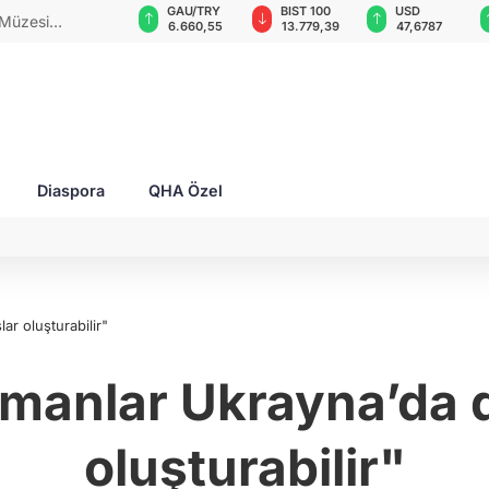
GAU/TRY
BIST 100
USD
EUR
ynalı savaş
6.660,55
13.779,39
47,6787
55,1254
Diaspora
QHA Özel
ar oluşturabilir"
manlar Ukrayna’da d
oluşturabilir"