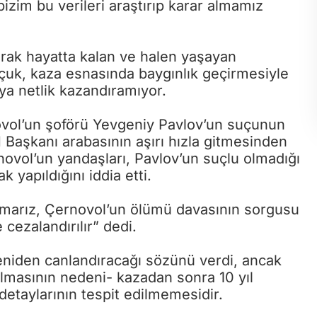
izim bu verileri araştırıp karar almamız
arak hayatta kalan ve halen yaşayan
çuk, kaza esnasında baygınlık geçirmesiyle
aya netlik kazandıramıyor.
ovol’un şoförü Yevgeniy Pavlov’un suçunun
 Başkanı arabasının aşırı hızla gitmesinden
ovol’un yandaşları, Pavlov’un suçlu olmadığı
 yapıldığını iddia etti.
“Umarız, Çernovol’un ölümü davasının sorgusu
 cezalandırılır” dedi.
eniden canlandıracağı sözünü verdi, ancak
olmasının nedeni- kazadan sonra 10 yıl
taylarının tespit edilmemesidir.