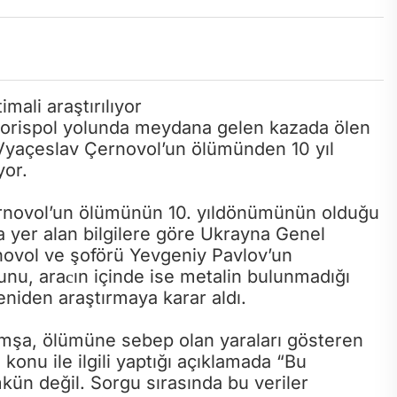
 Borispol yolunda meydana gelen kazada ölen
 Vyaçeslav Çernovol’un ölümünden 10 yıl
yor.
ernovol’un ölümünün 10. yıldönümünün olduğu
 yer alan bilgilere göre Ukrayna Genel
rnovol ve şoförü Yevgeniy Pavlov’un
unu, araсın içinde ise metalin bulunmadığı
yeniden araştırmaya karar aldı.
mşa, ölümüne sebep olan yaraları gösteren
konu ile ilgili yaptığı açıklamada “Bu
n değil. Sorgu sırasında bu veriler