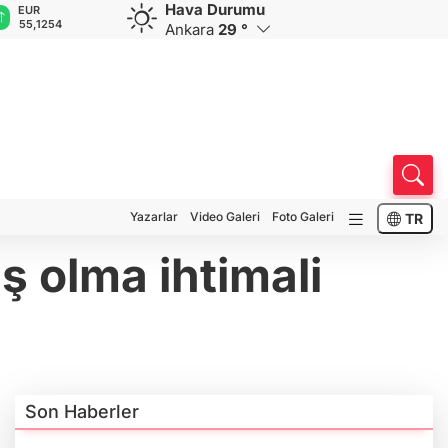
Hava Durumu
EUR
GBP
CHF
CAD
R
55,1254
64,3468
59,0083
34,1883
0
Ankara
29 °
Yazarlar
Video Galeri
Foto Galeri
TR
ş olma ihtimali
Son Haberler