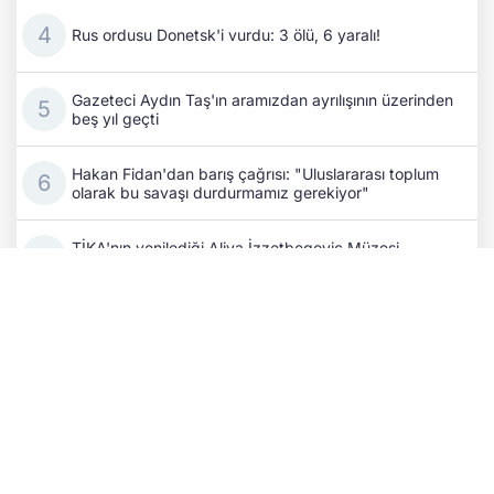
Rus ordusu Donetsk'i vurdu: 3 ölü, 6 yaralı!
Gazeteci Aydın Taş'ın aramızdan ayrılışının üzerinden
beş yıl geçti
Hakan Fidan'dan barış çağrısı: "Uluslararası toplum
olarak bu savaşı durdurmamız gerekiyor"
TİKA'nın yenilediği Aliya İzzetbegoviç Müzesi
ziyaretçilerine kapılarını açmaya hazırlanıyor
BM Güvenlik Konseyi, Rusya'daki Ukraynalı savaş
esirleri ve sivillerin durumunu görüşecek
Zelenskıy'dan Patriot çağrısı: "Üzerimize kâğıt değil,
insanları öldüren gerçek füzeler yağıyor"