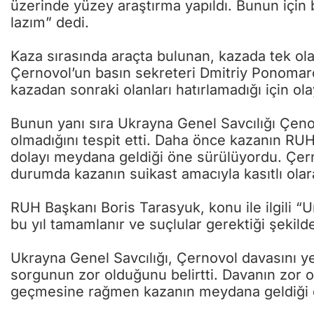
üzerinde yüzey araştırma yapıldı. Bunun için b
lazım” dedi.
Kaza sırasında araçta bulunan, kazada tek ol
Çernovol’un basın sekreteri Dmitriy Ponomar
kazadan sonraki olanları hatırlamadığı için ol
Bunun yanı sıra Ukrayna Genel Savcılığı Çen
olmadığını tespit etti. Daha önce kazanın RUH
dolayı meydana geldiği öne sürülüyordu. Çern
durumda kazanın suikast amacıyla kasıtlı olarak
RUH Başkanı Boris Tarasyuk, konu ile ilgili 
bu yıl tamamlanır ve suçlular gerektiği şekilde
Ukrayna Genel Savcılığı, Çernovol davasını y
sorgunun zor olduğunu belirtti. Davanın zor 
geçmesine rağmen kazanın meydana geldiği de