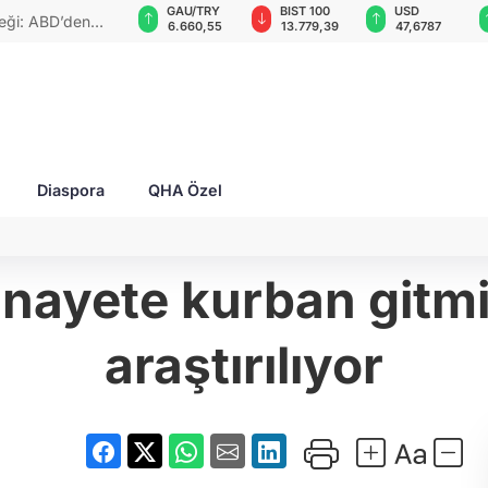
VND
GAU/TRY
BIST 100
USD
teği: ABD’den
0,0018
6.660,55
13.779,39
47,6787
Diaspora
QHA Özel
nayete kurban gitmi
araştırılıyor