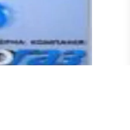
Mart) Moskova’ya hareket etti. “Naftogaz”