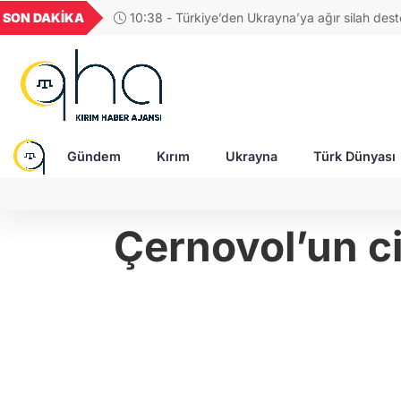
UYU
GEL
TND
BGN
SON DAKİKA
10:38 - Türkiye’den Ukrayna’ya ağır silah des
52
1,1849
18,2677
16,3788
27,9743
yeniden ihracat onayı istendi
Gündem
Kırım
Ukrayna
Türk Dünyası
Çernovol’un ci