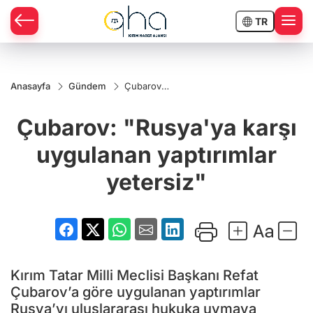
TR
Anasayfa
Gündem
Çubarov:
"Rusya'ya
karşı
Çubarov: "Rusya'ya karşı
uygulanan
yaptırımlar
yetersiz"
uygulanan yaptırımlar
yetersiz"
Kırım Tatar Milli Meclisi Başkanı Refat
Çubarov’a göre uygulanan yaptırımlar
Rusya’yı uluslararası hukuka uymaya