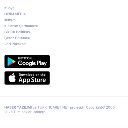
Künye
QIRIM MEDİA
İletişim
Kullanım Şartnamesi
Gizlilik Politikası
Çerez Politikası
Veri Politikası
HABER YAZILIMI
ve TURKTICARET.NET projesidir Copyright© 2006-
2026 Tüm hakları saklıdır.