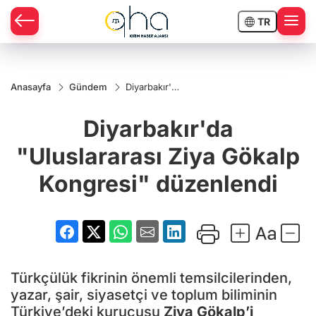
TR
Anasayfa
Gündem
Diyarbakır'da
"Uluslararası
Ziya Gökalp
Diyarbakır'da
Kongresi"
düzenlendi
"Uluslararası Ziya Gökalp
Kongresi" düzenlendi
Türkçülük fikrinin önemli temsilcilerinden,
yazar, şair, siyasetçi ve toplum biliminin
Türkiye’deki kurucusu
Ziya Gökalp’i