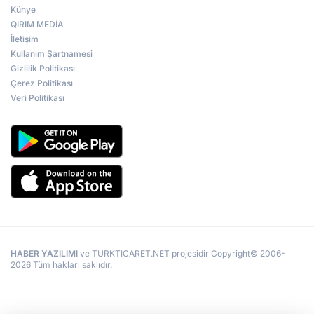
Künye
QIRIM MEDİA
İletişim
Kullanım Şartnamesi
Gizlilik Politikası
Çerez Politikası
Veri Politikası
HABER YAZILIMI
ve TURKTICARET.NET projesidir Copyright© 2006-
2026 Tüm hakları saklıdır.