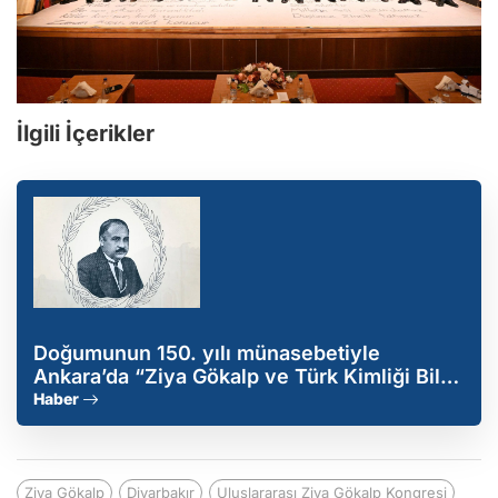
İlgili İçerikler
Doğumunun 150. yılı münasebetiyle
Ankara’da “Ziya Gökalp ve Türk Kimliği Bilgi
Şöleni” düzenlenecek
Haber
Ziya Gökalp
Diyarbakır
Uluslararası Ziya Gökalp Kongresi