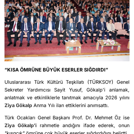
“KISA ÖMRÜNE BÜYÜK ESERLER SIĞDIRDI”
Uluslararası Türk Kültürü Teşkilatı (TÜRKSOY) Genel
Sekreter Yardımcısı Sayit Yusuf, Gökalp'i anlamak,
anlatmak ve etkinliklerle tanıtmak amacıyla 2026 yılını
Ziya Gökalp
Anma Yılı ilan ettiklerini anımsattı.
Türk Ocakları Genel Başkanı Prof. Dr. Mehmet Öz ise
Ziya Gökalp'i
rahmetle andığını ifade ederek, onun
"kısacık"
ömrüne çok büyük eserler sığdırdığını belirtti.