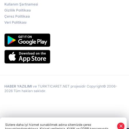
Kullanım Şartnamesi
Gizlilik Politikası
Çerez Politikası
Veri Politikası
HABER YAZILIMI
ve TURKTICARET.NET projesidir Copyright© 2006-
2026 Tüm hakları saklıdır.
Sizlere daha iyi hizmet sunabilmek adına sitemizde çerez
konumlandırmaktayız. Kişisel verileriniz, KVKK ve GDPR kapsamında