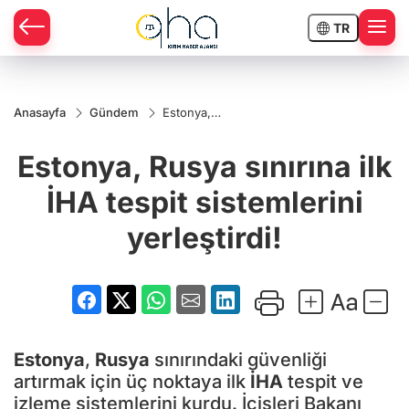
TR
Anasayfa
Gündem
Estonya,
Rusya
sınırına ilk
Estonya, Rusya sınırına ilk
İHA tespit
sistemlerini
yerleştirdi!
İHA tespit sistemlerini
yerleştirdi!
Estonya
,
Rusya
sınırındaki güvenliği
artırmak için üç noktaya ilk
İHA
tespit ve
izleme sistemlerini kurdu. İçişleri Bakanı