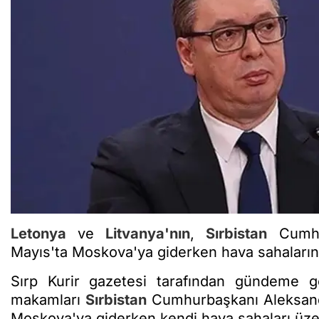
Letonya
ve
Litvanya'nın
,
Sırbistan
Cumhur
Mayıs'ta Moskova'ya giderken hava sahalarınd
Sırp Kurir gazetesi tarafından gündeme g
makamları
Sırbistan
Cumhurbaşkanı Aleksandar
Moskova'ya giderken kendi hava sahaları üze