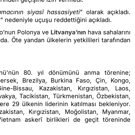
macının siyasî hassasiyeti
” olarak açıkladı.
t
” nedeniyle uçuşu reddettiğini açıkladı.
co’nun Polonya ve
Litvanya’nın
hava sahalarını
. Öte yandan ülkelerin yetkilileri tarafından
nü'nün 80. yıl dönümünü anma törenine;
rsek, Brezilya, Burkina Faso, Çin, Kongo,
ne-Bissau, Kazakistan, Kırgızistan, Laos,
ovakya, Tacikistan, Türkmenistan, Özbekistan,
 29 ülkenin liderinin katılması bekleniyor.
akistan, Kırgızistan, Moğolistan, Myanmar,
etnam askerî birlikleri de geçit töreninde