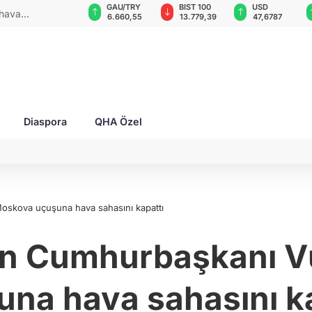
VND
GAU/TRY
BIST 100
USD
 2 yaralı!
0,0018
6.660,55
13.779,39
47,6787
Diaspora
QHA Özel
 Moskova uçuşuna hava sahasını kapattı
stan Cumhurbaşkanı 
una hava sahasını ka