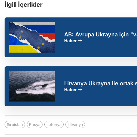
İlgili İçerikler
AB: Avrupa Ukrayna için "v
Haber
Litvanya Ukrayna ile ortak 
Haber
Sırbistan
Rusya
Letonya
Litvanya