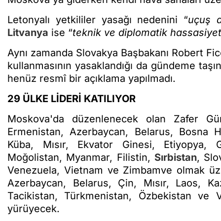
Letonyalı yetkililer yasağı nedenini “
uçuş a
Litvanya
ise “
teknik ve diplomatik hassasiye
Aynı zamanda Slovakya Başbakanı Robert Fi
kullanmasının yasaklandığı da gündeme taşında
henüz resmî bir açıklama yapılmadı.
29 ÜLKE LİDERİ KATILIYOR
Moskova'da düzenlenecek olan Zafer Gü
Ermenistan, Azerbaycan, Belarus, Bosna He
Küba, Mısır, Ekvator Ginesi, Etiyopya, Gi
Moğolistan, Myanmar, Filistin,
Sırbistan
, Sl
Venezuela, Vietnam ve Zimbamve olmak üzere
Azerbaycan, Belarus, Çin, Mısır, Laos, Kaz
Tacikistan, Türkmenistan, Özbekistan ve Vi
yürüyecek.