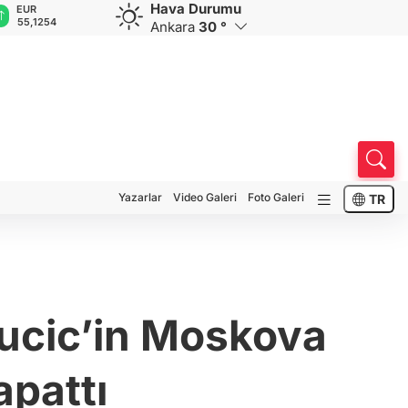
Hava Durumu
EUR
GBP
CHF
CAD
R
55,1254
64,3468
59,0083
34,1883
0
Ankara
30 °
Yazarlar
Video Galeri
Foto Galeri
TR
Vucic’in Moskova
pattı