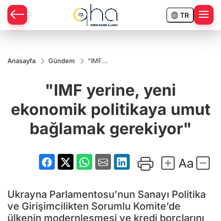
TR
Anasayfa
Gündem
"IMF
yerine,
yeni
"IMF yerine, yeni
ekonomik
politikaya
umut
ekonomik politikaya umut
bağlamak
gerekiyor"
bağlamak gerekiyor"
Ukrayna Parlamentosu’nun Sanayı Politika
ve Girişimcilikten Sorumlu Komite’de
ülkenin modernleşmesi ve kredi borçlarını