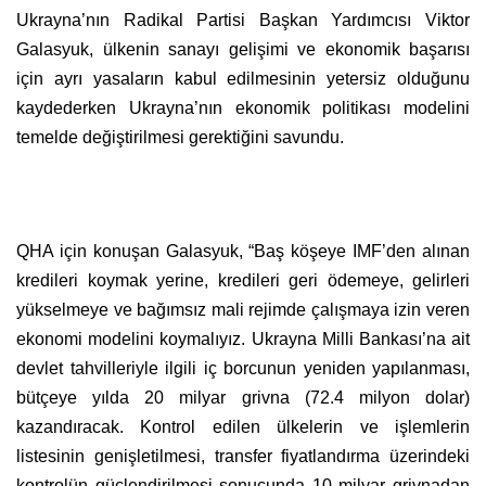
Ukrayna’nın Radikal Partisi Başkan Yardımcısı Viktor
Galasyuk, ülkenin sanayı gelişimi ve ekonomik başarısı
için ayrı yasaların kabul edilmesinin yetersiz olduğunu
kaydederken Ukrayna’nın ekonomik politikası modelini
temelde değiştirilmesi gerektiğini savundu.
QHA için konuşan Galasyuk, “Baş köşeye IMF’den alınan
kredileri koymak yerine, kredileri geri ödemeye, gelirleri
yükselmeye ve bağımsız mali rejimde çalışmaya izin veren
ekonomi modelini koymalıyız. Ukrayna Milli Bankası’na ait
devlet tahvilleriyle ilgili iç borcunun yeniden yapılanması,
bütçeye yılda 20 milyar grivna (72.4 milyon dolar)
kazandıracak. Kontrol edilen ülkelerin ve işlemlerin
listesinin genişletilmesi, transfer fiyatlandırma üzerindeki
kontrolün güçlendirilmesi sonucunda 10 milyar grivnadan