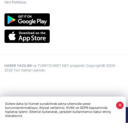
Veri Politikası
HABER YAZILIMI
ve TURKTICARET.NET projesidir Copyright© 2006-
2026 Tüm hakları saklıdır.
Sizlere daha iyi hizmet sunabilmek adına sitemizde çerez
konumlandırmaktayız. Kişisel verileriniz, KVKK ve GDPR kapsamında
toplanıp işlenir. Sitemizi kullanarak, çerezleri kullanmamızı kabul etmiş
olacaksınız.
Anasayfa
Haber Ara
Yazarlar