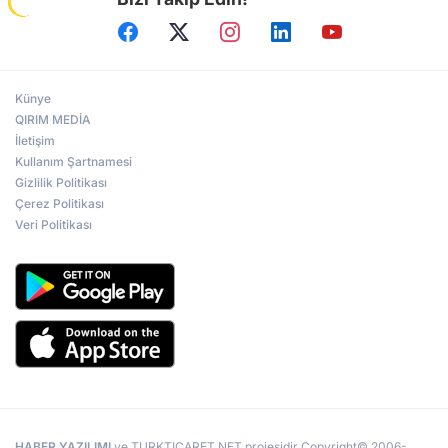
Künye
QIRIM MEDİA
İletişim
Kullanım Şartnamesi
Gizlilik Politikası
Çerez Politikası
Veri Politikası
HABER YAZILIMI
ve TURKTICARET.NET projesidir Copyright© 2006-