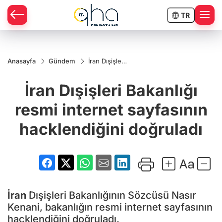
TR
Anasayfa
Gündem
İran Dışişleri
Bakanlığı
resmi
İran Dışişleri Bakanlığı
internet
sayfasının
hacklendiğini
resmi internet sayfasının
doğruladı
hacklendiğini doğruladı
İran
Dışişleri Bakanlığının Sözcüsü Nasır
Kenani, bakanlığın resmi internet sayfasının
hacklendiğini doğruladı.