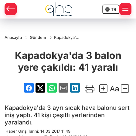
TR
Anasayfa
Gündem
Kapadokya'da
3 balon yere
çakıldı: 41
Kapadokya'da 3 balon
yaralı
yere çakıldı: 41 yaralı
Kapadokya'da 3 ayrı sıcak hava balonu sert
iniş yaptı. 41 kişi çeşitli yerlerinden
yaralandı.
Haber Giriş Tarihi: 14.03.2017 11:49