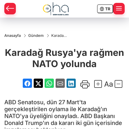
TR
Anasayfa
Gündem
Karadağ
Rusya'ya
rağmen
Karadağ Rusya'ya rağmen
NATO
yolunda
NATO yolunda
ABD Senatosu, dün 27 Mart'ta
gerçekleştirilen oylama ile Karadağ’ın
NATO’ya üyeliğini onayladı. ABD Başkanı
Donald Trump’ın da kararı iki gün içerisinde