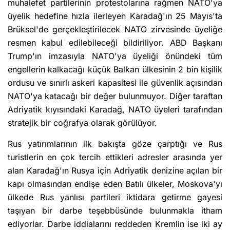
muhalefet partilerinin protestolarına rağmen NATO'ya
üyelik hedefine hızla ilerleyen Karadağ'ın 25 Mayıs'ta
Brüksel'de gerçekleştirilecek NATO zirvesinde üyeliğe
resmen kabul edilebileceği bildiriliyor. ABD Başkanı
Trump'ın imzasıyla NATO'ya üyeliği önündeki tüm
engellerin kalkacağı küçük Balkan ülkesinin 2 bin kişilik
ordusu ve sınırlı askeri kapasitesi ile güvenlik açısından
NATO'ya katacağı bir değer bulunmuyor. Diğer taraftan
Adriyatik kıyısındaki Karadağ, NATO üyeleri tarafından
stratejik bir coğrafya olarak görülüyor.
Rus yatırımlarının ilk bakışta göze çarptığı ve Rus
turistlerin en çok tercih ettikleri adresler arasında yer
alan Karadağ'ın Rusya için Adriyatik denizine açılan bir
kapı olmasından endişe eden Batılı ülkeler, Moskova'yı
ülkede Rus yanlısı partileri iktidara getirme gayesi
taşıyan bir darbe teşebbüsünde bulunmakla itham
ediyorlar. Darbe iddialarını reddeden Kremlin ise iki ay