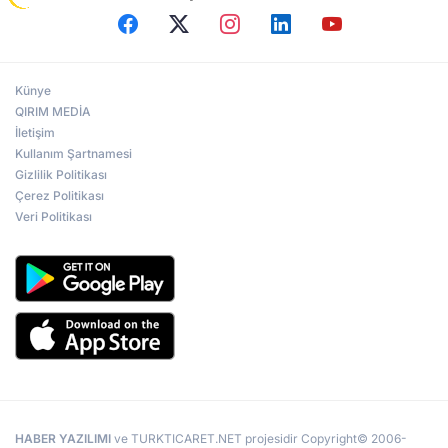
Künye
QIRIM MEDİA
İletişim
Kullanım Şartnamesi
Gizlilik Politikası
Çerez Politikası
Veri Politikası
HABER YAZILIMI
ve TURKTICARET.NET projesidir Copyright© 2006-