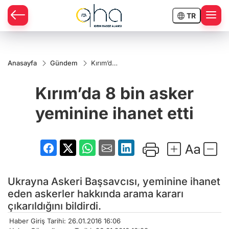
TR
Anasayfa
Gündem
Kırım’da
8 bin
asker
Kırım’da 8 bin asker
yeminine
ihanet
etti
yeminine ihanet etti
Ukrayna Askeri Başsavcısı, yeminine ihanet
eden askerler hakkında arama kararı
çıkarıldığını bildirdi.
Haber Giriş Tarihi: 26.01.2016 16:06