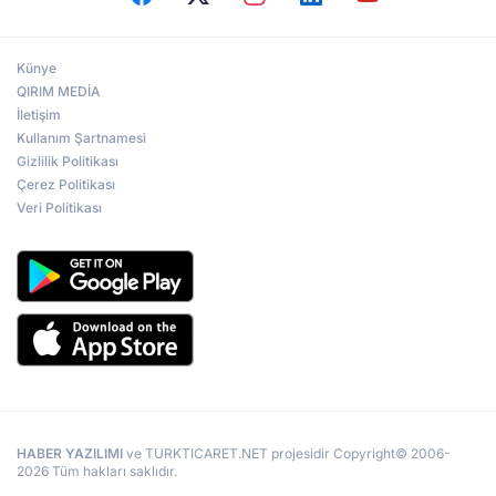
Künye
QIRIM MEDİA
İletişim
Kullanım Şartnamesi
Gizlilik Politikası
Çerez Politikası
Veri Politikası
HABER YAZILIMI
ve TURKTICARET.NET projesidir Copyright© 2006-
2026 Tüm hakları saklıdır.