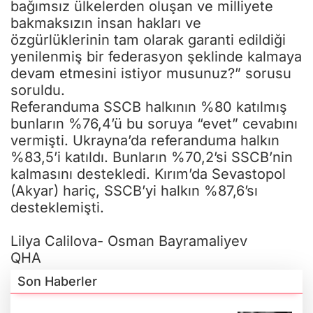
bağımsız ülkelerden oluşan ve milliyete
bakmaksızın insan hakları ve
özgürlüklerinin tam olarak garanti edildiği
yenilenmiş bir federasyon şeklinde kalmaya
devam etmesini istiyor musunuz?” sorusu
soruldu.
Referanduma SSCB halkının %80 katılmış
bunların %76,4’ü bu soruya “evet” cevabını
vermişti. Ukrayna’da referanduma halkın
%83,5’i katıldı. Bunların %70,2’si SSCB’nin
kalmasını destekledi. Kırım’da Sevastopol
(Akyar) hariç, SSCB’yi halkın %87,6’sı
desteklemişti.
Lilya Calilova- Osman Bayramaliyev
QHA
Son Haberler