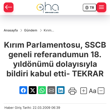
TR
Anasayfa
Gündem
Kırım
Parlamentosu,
SSCB geneli
Kırım Parlamentosu, SSCB
referandumun
18. yıldönümü
dolayısıyla
geneli referandumun 18.
bildiri kabul
etti- TEKRAR
yıldönümü dolayısıyla
bildiri kabul etti- TEKRAR
Haber Giriş Tarihi: 22.03.2009 06:39