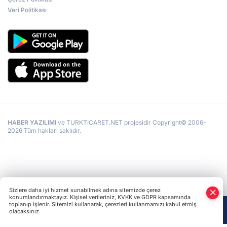
Veri Politikası
HABER YAZILIMI
ve TURKTICARET.NET projesidir Copyright© 2006-
2026 Tüm hakları saklıdır.
Sizlere daha iyi hizmet sunabilmek adına sitemizde çerez
konumlandırmaktayız. Kişisel verileriniz, KVKK ve GDPR kapsamında
toplanıp işlenir. Sitemizi kullanarak, çerezleri kullanmamızı kabul etmiş
olacaksınız.
Anasayfa
Haber Ara
Yazarlar