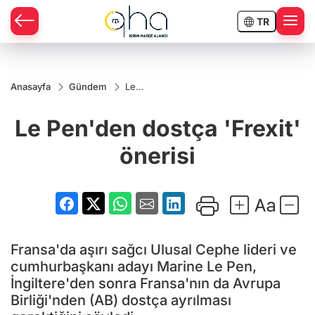
TR
Anasayfa
Gündem
Le
Pen'den
dostça
Le Pen'den dostça 'Frexit'
'Frexit'
önerisi
önerisi
Fransa'da aşırı sağcı Ulusal Cephe lideri ve
cumhurbaşkanı adayı Marine Le Pen,
İngiltere'den sonra Fransa'nın da Avrupa
Birliği'nden (AB) dostça ayrılması