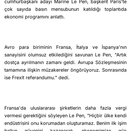
cumhurbaşkanı adayı Marine Le Pen, başkent Paris'te
çok sayıda basın mensubunun katıldığı toplantıda
ekonomi programını anlattı.
Avro para biriminin Fransa, İtalya ve İspanya'nın
sanayisini olumsuz etkilediğini savunan Le Pen, "Artık
dostça ayrılmanın zamanı geldi. Avrupa Sözleşmesinin
tamamına ilişkin müzakereler öngörüyoruz. Sonrasında
ise Frexit referandumu." dedi.
Fransa'da uluslararası şirketlerin daha fazla vergi
vermesi gerektiğini söyleyen Le Pen, "Hiçbir ülke kendi
endüstrisini onu korumadan oluşturamaz. Benim ilk işim
halkın güvenini kazanarak, ekonomimize güç