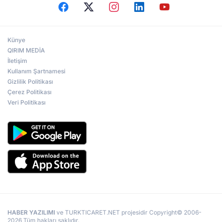
Künye
QIRIM MEDİA
İletişim
Kullanım Şartnamesi
Gizlilik Politikası
Çerez Politikası
Veri Politikası
HABER YAZILIMI
ve TURKTICARET.NET projesidir Copyright© 2006-
2026 Tüm hakları saklıdır.