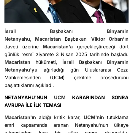
İsrail
Başbakanı
Binyamin
Netanyahu
,
Macaristan
Başbakanı
Viktor Orban
’ın
daveti üzerine
Macaristan'a
gerçekleştireceği dört
günlük resmî ziyarete 3 Nisan 2025 tarihinde başladı.
Macaristan
hükûmeti,
İsrail
Başbakanı
Binyamin
Netanyahu'yu
ağırladığı gün Uluslararası Ceza
Mahkemesinden (UCM) çekilme prosedürünü
başlattıklarını açıkladı.
NETANYAHU'NUN
UCM
KARARINDAN SONRA
AVRUPA İLE İLK TEMASI
Macaristan'ın
aldığı kritik karar,
UCM'nin
tutuklama
emri kapsamında aranan Netanyahu'nun ülkeye
gitmesinden kısa bir süre sonra duyuruldu.