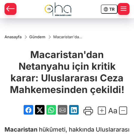
TR
Anasayfa
Gündem
Macaristan'dan
Netanyahu için
kritik karar:
Macaristan'dan
Uluslararası
Ceza
Mahkemesinden
Netanyahu için kritik
çekildi!
karar: Uluslararası Ceza
Mahkemesinden çekildi!
Macaristan
hükûmeti, hakkında Uluslararası