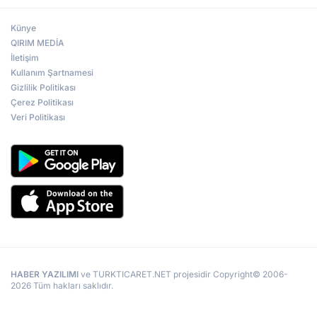
Künye
QIRIM MEDİA
İletişim
Kullanım Şartnamesi
Gizlilik Politikası
Çerez Politikası
Veri Politikası
HABER YAZILIMI
ve TURKTICARET.NET projesidir Copyright© 2006-
2026 Tüm hakları saklıdır.