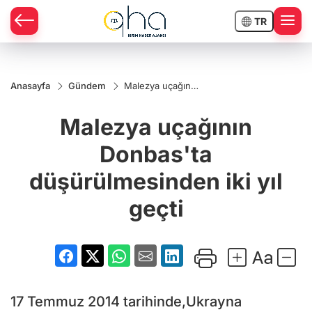
TR
Anasayfa
Gündem
Malezya uçağının
Donbas'ta
düşürülmesinden
Malezya uçağının
iki yıl geçti
Donbas'ta
düşürülmesinden iki yıl
geçti
17 Temmuz 2014 tarihinde,Ukrayna