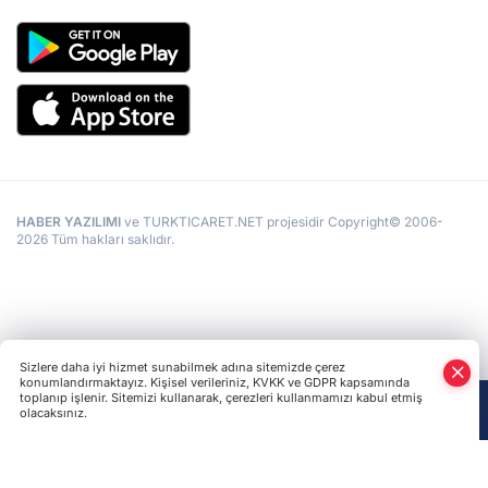
HABER YAZILIMI
ve TURKTICARET.NET projesidir Copyright© 2006-
2026 Tüm hakları saklıdır.
Sizlere daha iyi hizmet sunabilmek adına sitemizde çerez
konumlandırmaktayız. Kişisel verileriniz, KVKK ve GDPR kapsamında
toplanıp işlenir. Sitemizi kullanarak, çerezleri kullanmamızı kabul etmiş
olacaksınız.
Anasayfa
Haber Ara
Yazarlar