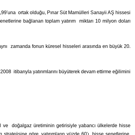
,99'una ortak olduğu, Pınar Süt Mamülleri Sanayii AŞ hissesi
enetlerine bağlanan toplam yatırım miktarı 10 milyon doları
 aynı zamanda fonun küresel hisseleri arasında en büyük 20.
008 itibarıyla yatırımlarını büyüterek devam ettirme eğilimini
ol ve doğalgaz üretiminin getirisiyle yabancı ülkelerde hisse
stratejisine göre, yatırımların yüzde 60'ı hisse senetlerine,