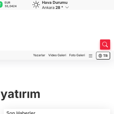
Hava Durumu
GBP
CHF
CAD
RUB
A
64,2520
58,7751
33,9494
0,5809
1
Ankara
28 °
Yazarlar
Video Galeri
Foto Galeri
TR
yatırım
Son Haberler