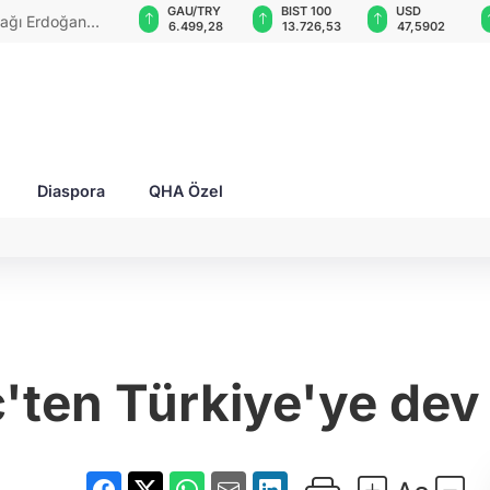
GAU/TRY
BIST 100
USD
EUR
cılara ev
6.499,28
13.726,53
47,5902
55,0424
Diaspora
QHA Özel
'ten Türkiye'ye dev 