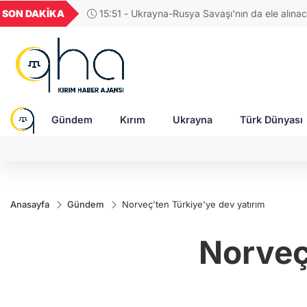
GEL
TND
BGN
VND
SON DAKİKA
13:48 - Kırım Cephesinden İrpin’deki iç sığınma
21
18,1989
16,2313
28,0626
0,0018
aletleri desteği
Gündem
Kırım
Ukrayna
Türk Dünyası
Anasayfa
Gündem
Norveç'ten Türkiye'ye dev yatırım
Norveç