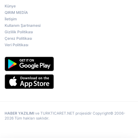
Künye
QIRIM MEDİA
İletişim
Kullanım Şartnamesi
Gizlilik Politikası
Çerez Politikası
Veri Politikası
HABER YAZILIMI
ve TURKTICARET.NET projesidir Copyright© 2006-
2026 Tüm hakları saklıdır.