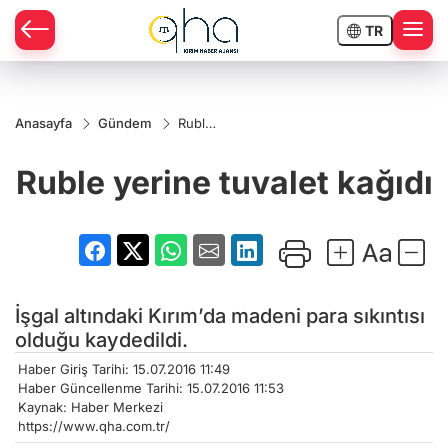
TR
Anasayfa
Gündem
Ruble
yerine
tuvalet
Ruble yerine tuvalet kağıdı
kağıdı
İşgal altındaki Kırım’da madeni para sıkıntısı
olduğu kaydedildi.
Haber Giriş Tarihi: 15.07.2016 11:49
Haber Güncellenme Tarihi: 15.07.2016 11:53
Kaynak: Haber Merkezi
https://www.qha.com.tr/