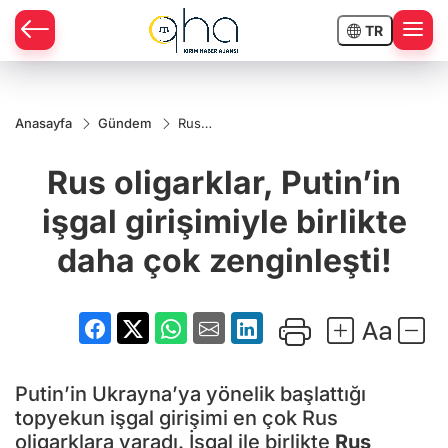
TR
Anasayfa
Gündem
Rus
oligarklar,
Putin’in
Rus oligarklar, Putin’in
işgal
girişimiyle
birlikte
işgal girişimiyle birlikte
daha çok
zenginleşti!
daha çok zenginleşti!
Putin’in Ukrayna’ya yönelik başlattığı
topyekun işgal girişimi en çok Rus
oligarklara yaradı. İşgal ile birlikte
Rus