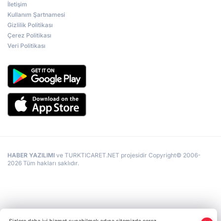
İletişim
Kullanım Şartnamesi
Gizlilik Politikası
Çerez Politikası
Veri Politikası
HABER YAZILIMI
ve TURKTICARET.NET projesidir Copyright© 2006-
2026 Tüm hakları saklıdır.