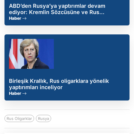
ABD’den Rusya’ya yaptırımlar devam
ediyor: Kremlin Sözcüsüne ve Rus
oligarklara vize yasağı
Haber
Birleşik Krallık, Rus oligarklara yönelik
yaptırımları inceliyor
Haber
Rus Oligarklar
Rusya