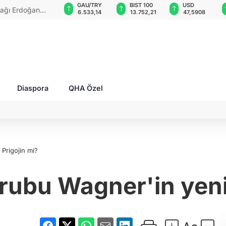
GAU/TRY
BIST 100
USD
EUR
2027 seçim
6.533,14
13.752,21
47,5908
55,0342
Diaspora
QHA Özel
 Prigojin mi?
rubu Wagner'in yeni 