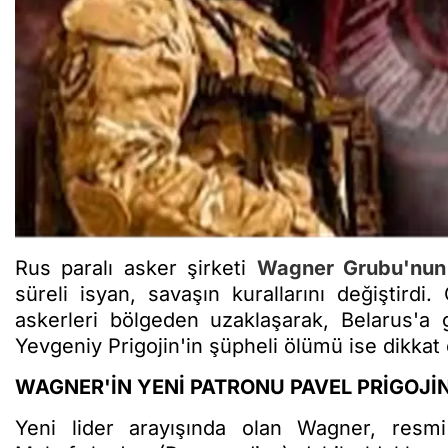
Rus paralı asker şirketi
Wagner Grubu
'nun
süreli isyan, savaşın kurallarını değiştird
askerleri bölgeden uzaklaşarak, Belarus'a g
Yevgeniy Prigojin'in şüpheli ölümü ise dikkat 
WAGNER'İN YENİ PATRONU PAVEL PRİGOJİN
Yeni lider arayışında olan Wagner, resm