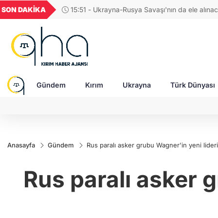
GEL
TND
BGN
VND
SON DAKİKA
14:39 - Eski Fransa Başbakanı Attal: Rusya, 
21
18,1992
16,2315
28,0626
0,0018
sürecine müdahale ediyor
Gündem
Kırım
Ukrayna
Türk Dünyası
Anasayfa
Gündem
Rus paralı asker grubu Wagner'in yeni lideri
Rus paralı asker g