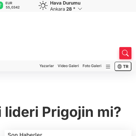
Hava Durumu
GBP
CHF
CAD
RUB
A
64,2613
58,7831
33,9498
0,5824
1
Ankara
28 °
Yazarlar
Video Galeri
Foto Galeri
TR
lideri Prigojin mi?
Son Haberler