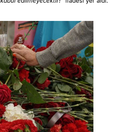
 kabul edilmeyecektir!”
ifadesi yer aldı.