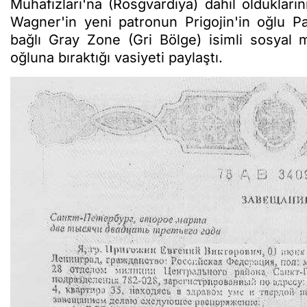
Muhafızları'na (Rosgvardiya) dahil olduklarını
Wagner'in yeni patronun Prigojin'in oğlu P
bağlı Gray Zone (Gri Bölge) isimli sosyal m
oğluna bıraktığı vasiyeti paylaştı.