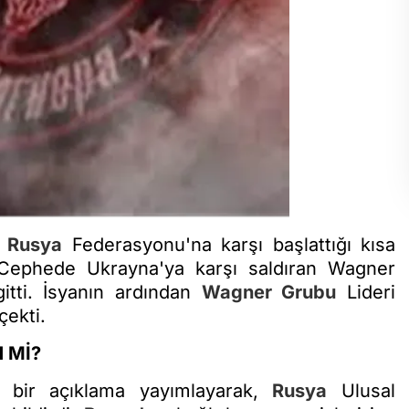
Rusya
Federasyonu'na karşı başlattığı kısa
i. Cephede Ukrayna'ya karşı saldıran Wagner
itti. İsyanın ardından
Wagner Grubu
Lideri
çekti.
 Mİ?
i bir açıklama yayımlayarak,
Rusya
Ulusal