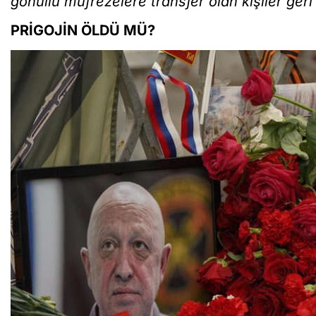
gönüllü müfrezelere transfer olan kişiler geri
PRİGOJİN ÖLDÜ MÜ?