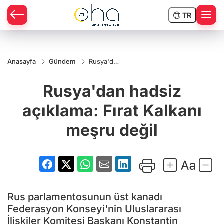
TR
Anasayfa
Gündem
Rusya'dan
hadsiz
açıklama:
Rusya'dan hadsiz
Fırat
Kalkanı
meşru
açıklama: Fırat Kalkanı
değil
meşru değil
Rus parlamentosunun üst kanadı
Federasyon Konseyi'nin Uluslararası
İlişkiler Komitesi Başkanı Konstantin