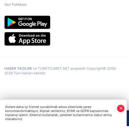
Veri Politikası
HABER YAZILIMI
ve TURKTICARET.NET projesidir Copyright© 2006-
2026 Tüm hakları saklıdır.
Sizlere daha iyi hizmet sunabilmek adına sitemizde çerez
konumlandırmaktayız. Kişisel verileriniz, KVKK ve GDPR kapsamında
toplanıp işlenir. Sitemizi kullanarak, çerezleri kullanmamızı kabul etmiş
olacaksınız.
Anasayfa
Haber Ara
Yazarlar