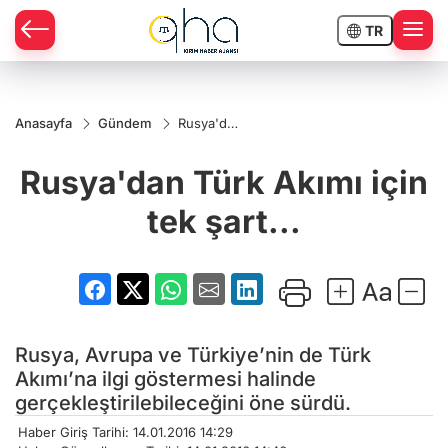
TR
Anasayfa
Gündem
Rusya'dan
Türk Akımı
için tek
Rusya'dan Türk Akımı için
şart...
tek şart...
Rusya, Avrupa ve Türkiye’nin de Türk
Akımı’na ilgi göstermesi halinde
gerçekleştirilebileceğini öne sürdü.
Haber Giriş Tarihi: 14.01.2016 14:29