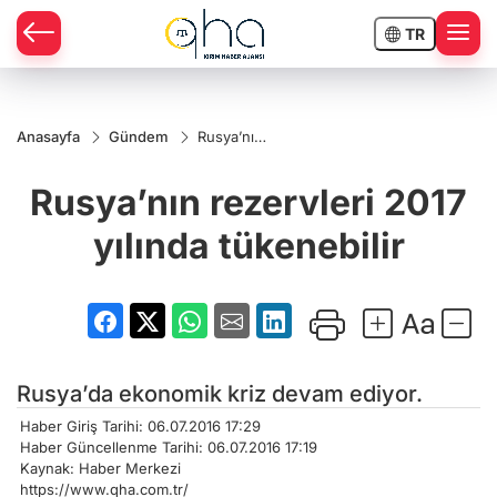
TR
Anasayfa
Gündem
Rusya’nın
rezervleri
2017
Rusya’nın rezervleri 2017
yılında
tükenebilir
yılında tükenebilir
Rusya’da ekonomik kriz devam ediyor.
Haber Giriş Tarihi: 06.07.2016 17:29
Haber Güncellenme Tarihi: 06.07.2016 17:19
Kaynak: Haber Merkezi
https://www.qha.com.tr/