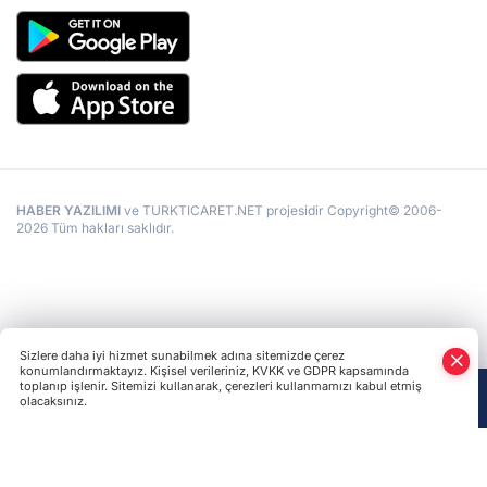
HABER YAZILIMI
ve TURKTICARET.NET projesidir Copyright© 2006-
2026 Tüm hakları saklıdır.
Sizlere daha iyi hizmet sunabilmek adına sitemizde çerez
konumlandırmaktayız. Kişisel verileriniz, KVKK ve GDPR kapsamında
toplanıp işlenir. Sitemizi kullanarak, çerezleri kullanmamızı kabul etmiş
olacaksınız.
Anasayfa
Haber Ara
Yazarlar