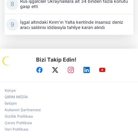
Rus işgalciler Ukraynalılara ait 34 binden fazla konutu
gasp etti
İşgal altındaki Kırım'ın Yalta kentinde insansız deniz
aracı saldırısı iddiasıyla tahliye kararı alındı
Bizi Takip Edin!
Künye
QIRIM MEDİA
İletişim
Kullanım Şartnamesi
Gizlilik Politikası
Çerez Politikası
Veri Politikası