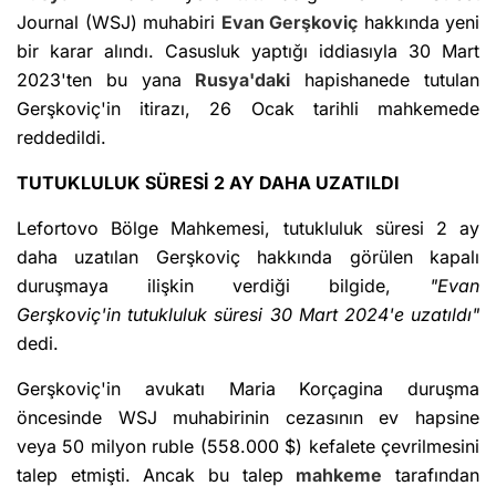
Journal (WSJ) muhabiri
Evan Gerşkoviç
hakkında yeni
bir karar alındı. Casusluk yaptığı iddiasıyla 30 Mart
2023'ten bu yana
Rusya'daki
hapishanede tutulan
Gerşkoviç'in itirazı, 26 Ocak tarihli mahkemede
reddedildi.
TUTUKLULUK SÜRESİ 2 AY DAHA UZATILDI
Lefortovo Bölge Mahkemesi, tutukluluk süresi 2 ay
daha uzatılan Gerşkoviç hakkında görülen kapalı
duruşmaya ilişkin verdiği bilgide,
"Evan
Gerşkoviç'in tutukluluk süresi 30 Mart 2024'e uzatıldı"
dedi.
Gerşkoviç'in avukatı Maria Korçagina duruşma
öncesinde WSJ muhabirinin cezasının ev hapsine
veya 50 milyon ruble (558.000 $) kefalete çevrilmesini
talep etmişti. Ancak bu talep
mahkeme
tarafından