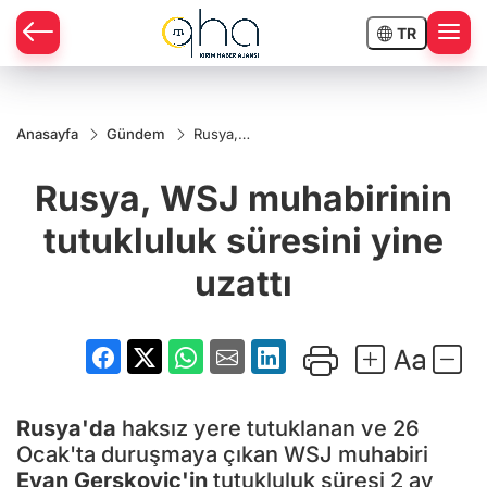
TR
Anasayfa
Gündem
Rusya,
WSJ
muhabirinin
Rusya, WSJ muhabirinin
tutukluluk
süresini
yine uzattı
tutukluluk süresini yine
uzattı
Rusya'da
haksız yere tutuklanan ve 26
Ocak'ta duruşmaya çıkan WSJ muhabiri
Evan Gerşkoviç'in
tutukluluk süresi 2 ay