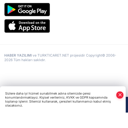
HABER YAZILIMI
ve TURKTICARET.NET projesidir Copyright© 2006-
2026 Tüm hakları saklıdır.
Sizlere daha iyi hizmet sunabilmek adına sitemizde çerez
konumlandırmaktayız. Kişisel verileriniz, KVKK ve GDPR kapsamında
toplanıp işlenir. Sitemizi kullanarak, çerezleri kullanmamızı kabul etmiş
olacaksınız.
Anasayfa
Haber Ara
Yazarlar