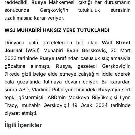
reddedildi.
Rusya
Mahkemesi, çıktığı her duruşmanın
sonucunda Gerşkoviç'in tutukluluk süresinin
uzatılmasına karar veriyor.
WSJ MUHABİRİ HAKSIZ YERE TUTUKLANDI
Dünyaca ünlü gazetelerden biri olan
Wall Street
Journal
(WSJ) Muhabiri
Evan Gerşkoviç
,
30 Mart
2023 tarihinde
Rusya
tarafından casusluk suçlamasıyla
gözaltına alınmıştı.
Rusya
, gazeteci Gerşkoviç'in
ülkede gizli belge elde etmeye çalıştığını iddia ederek
hala gözaltında tutmaya devam ediyor. Bu karardan
sonra ABD, Vladimir Putin yönetimindeki
Rusya'ya
sert
tepki göstermişti. ABD'nin Moskova Büyükelçisi Lynn
Tracy, muhabir Gerşkoviç'i 19 Ocak 2024 tarihinde
ziyaret etmişti.
İlgili İçerikler