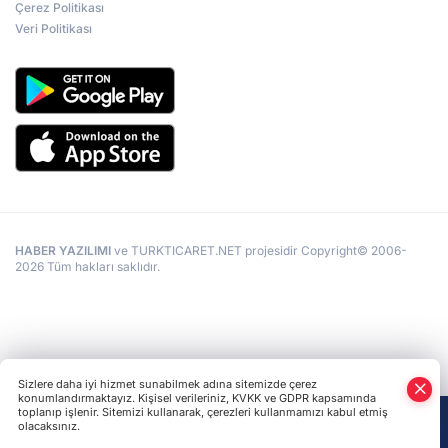
Çerez Politikası
Veri Politikası
HABER YAZILIMI
ve TURKTICARET.NET projesidir Copyright© 2006-
2026 Tüm hakları saklıdır.
Sizlere daha iyi hizmet sunabilmek adına sitemizde çerez
konumlandırmaktayız. Kişisel verileriniz, KVKK ve GDPR kapsamında
toplanıp işlenir. Sitemizi kullanarak, çerezleri kullanmamızı kabul etmiş
olacaksınız.
Anasayfa
Haber Ara
Yazarlar