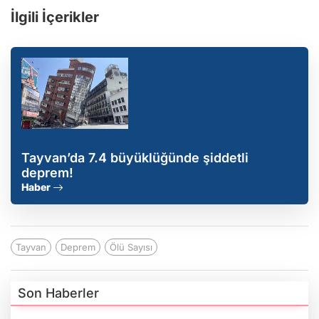
İlgili İçerikler
Tayvan’da 7.4 büyüklüğünde şiddetli
deprem!
Haber
Tayvan
Deprem
Ölü Sayısı
Son Haberler