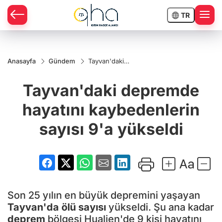
TR
Anasayfa
Gündem
Tayvan'daki
depremde
hayatını
Tayvan'daki depremde
kaybedenlerin
sayısı 9'a
yükseldi
hayatını kaybedenlerin
sayısı 9'a yükseldi
Son 25 yılın en büyük depremini yaşayan
Tayvan'da
ölü sayısı
yükseldi. Şu ana kadar
deprem
bölgesi Hualien'de 9 kişi hayatını