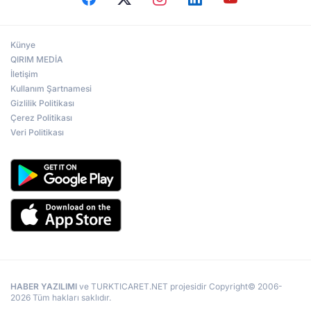
Künye
QIRIM MEDİA
İletişim
Kullanım Şartnamesi
Gizlilik Politikası
Çerez Politikası
Veri Politikası
HABER YAZILIMI
ve TURKTICARET.NET projesidir Copyright© 2006-
2026 Tüm hakları saklıdır.