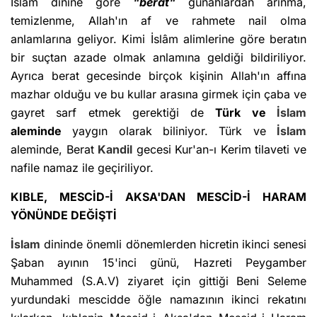
İslâm dinine göre
"berat"
günahlardan arınma,
temizlenme, Allah'ın af ve rahmete nail olma
anlamlarına geliyor. Kimi İslâm alimlerine göre beratın
bir suçtan azade olmak anlamına geldiği bildiriliyor.
Ayrıca berat gecesinde birçok kişinin Allah'ın affına
mazhar olduğu ve bu kullar arasına girmek için çaba ve
gayret sarf etmek gerektiği de
Türk ve
İslam
aleminde
yaygın olarak biliniyor. Türk ve
İslam
aleminde, Berat
Kandil
gecesi Kur'an-ı Kerim tilaveti ve
nafile namaz ile geçiriliyor.
KIBLE, MESCİD-İ AKSA'DAN MESCİD-İ HARAM
YÖNÜNDE DEĞİŞTİ
İslam
dininde önemli dönemlerden hicretin ikinci senesi
Şaban ayının 15'inci günü, Hazreti Peygamber
Muhammed (S.A.V) ziyaret için gittiği Beni Seleme
yurdundaki mescidde öğle namazının ikinci rekatını