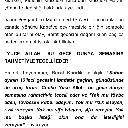
kılarken, kıblenin Mescid-i Aksa'dan Mescid-i Haram
yönünde değiştiği hakkında ayet indi.
İslam
Peygamberi Muhammed (S.A.V) ile inananlar bu
esnada yönünü Kabe'ye çevirmesiyle birliğin sembolü
olan bu tarihi olay, Berat gecesini değerli kılan başlıca
nedenlerden birisi olarak biliniyor.
"YÜCE ALLAH, BU GECE DÜNYA SEMASINA
RAHMETİYLE TECELLİ EDER"
Hazreti Peygamber,
Berat Kandili
ile ilgili,
"Şaban
ayının 15'inci gecesini ibadetle geçirin, gündüzünde
de oruç tutun. Çünkü Yüce Allah, bu gece dünya
semasına rahmetiyle tecelli eder ve 'Yok mu tövbe
eden, tövbesini kabul edeyim. Yok mu rızık isteyen,
rızık vereyim. Yok mu şifa isteyen, şifa vereyim. Yok
mu başka isteği olan ona da istediğini
vereyim"
buyuruyor.