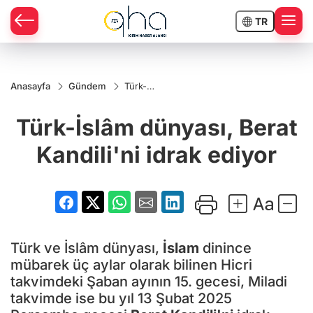
TR
Anasayfa
Gündem
Türk-
İslâm
dünyası,
Türk-İslâm dünyası, Berat
Berat
Kandili'ni
idrak
Kandili'ni idrak ediyor
ediyor
Türk ve İslâm dünyası,
İslam
dinince
mübarek üç aylar olarak bilinen Hicri
takvimdeki Şaban ayının 15. gecesi, Miladi
takvimde ise bu yıl 13 Şubat 2025